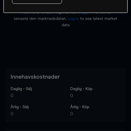
Priserna är endast vägledande.
Logga in
för att se
senaste den marknadsdatan.
Log in
to see latest market
data
Innehavskostnader
Daglig - Sälj
Daglig - Köp
0
0
Årlig - Sälj
Årlig - Köp
0
0