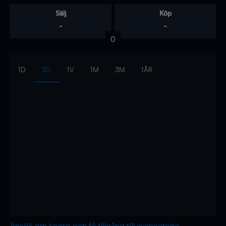
Sälj
Köp
-
-
0
1D
3D
1V
1M
3M
1ÅR