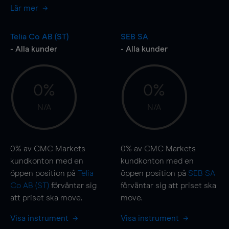
Lär mer
Telia Co AB (ST)
SEB SA
- Alla kunder
- Alla kunder
0%
0%
N/A
N/A
0%
av CMC Markets
0%
av CMC Markets
kundkonton med en
kundkonton med en
öppen position på
Telia
öppen position på
SEB SA
Co AB (ST)
förväntar sig
förväntar sig att priset ska
att priset ska
move
.
move
.
Visa instrument
Visa instrument