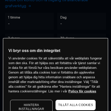
Ansök om konto och få tillgång till avancerade
grafverktyg
1 timme
Dag
-
-
7 dagar
30 dagar
-
-
Vi bryr oss om din integritet
Vi använder cookies för att säkerställa att vår webbplats fungerar
som den ska. För att hjälpa oss att förbättra vår tjänst samlar vi
0
% av kunderna har en
position i detta
in data för att förstå hur våra besökare använder webbplatsen.
instrument
Genom att tillåta alla cookies kan vi förbättra din upplevelse
genom att hjälpa dig hitta information snabbare och anpassa
innehåll eller marknadsföring efter dina inställningar. Välj "Tillåt
alla cookies" för att godkänna eller "Hantera inställningar" för att
Börja handla
hantera cookieinställningar. Läs mer i vår
Policy för cookies
HANTERA
TILLÅT ALLA COOKIES
INSTÄLLNINGAR