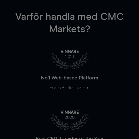
Varför handla
med CMC
Markets?
VINNARE
2021
No.1 Web-based Platform
ForexBrokers.com
VINNARE
2020
Best CFD Provider of the Year