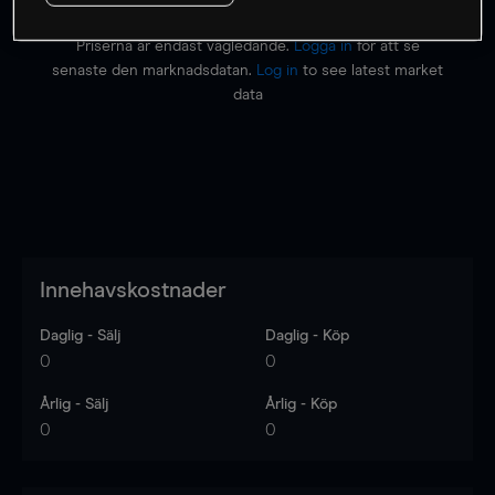
Priserna är endast vägledande.
Logga in
för att se
senaste den marknadsdatan.
Log in
to see latest market
data
Innehavskostnader
Daglig - Sälj
Daglig - Köp
0
0
Årlig - Sälj
Årlig - Köp
0
0