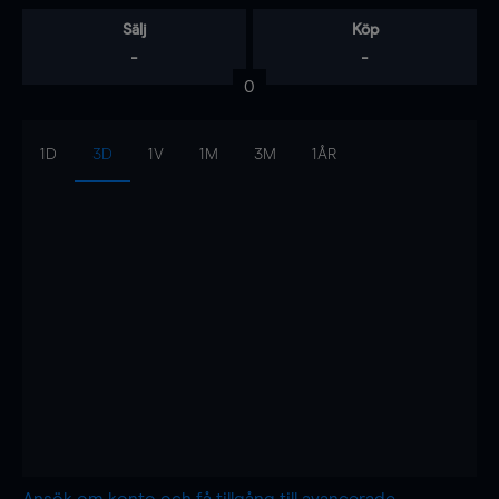
Sälj
Köp
-
-
0
1D
3D
1V
1M
3M
1ÅR