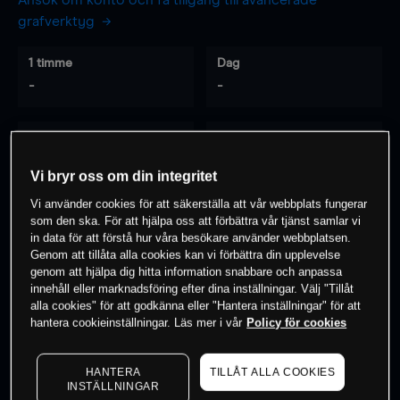
Ansök om konto och få tillgång till avancerade
grafverktyg
1 timme
Dag
-
-
7 dagar
30 dagar
-
-
Vi bryr oss om din integritet
Vi använder cookies för att säkerställa att vår webbplats fungerar
som den ska. För att hjälpa oss att förbättra vår tjänst samlar vi
0
% av kunderna har en
position i detta
in data för att förstå hur våra besökare använder webbplatsen.
Genom att tillåta alla cookies kan vi förbättra din upplevelse
instrument
genom att hjälpa dig hitta information snabbare och anpassa
innehåll eller marknadsföring efter dina inställningar. Välj "Tillåt
alla cookies" för att godkänna eller "Hantera inställningar" för att
Börja handla
hantera cookieinställningar. Läs mer i vår
Policy för cookies
HANTERA
TILLÅT ALLA COOKIES
INSTÄLLNINGAR