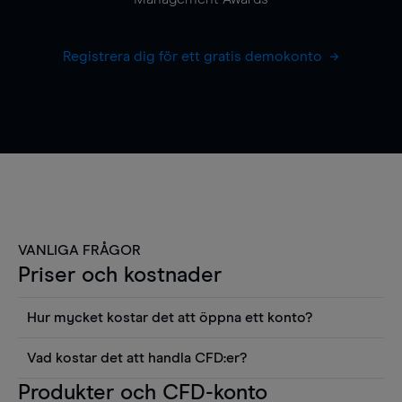
Registrera dig för ett gratis demokonto
VANLIGA FRÅGOR
Priser och kostnader
Hur mycket kostar det att öppna ett konto?
Det finns ingen kostnad för att öppna ett
Vad kostar det att handla CFD:er?
livekonto. Du kan också visa våra priser och
Det är en rad kostnader att tänka på när man
Produkter och CFD-konto
använda sådana verktyg som diagram, Reuters