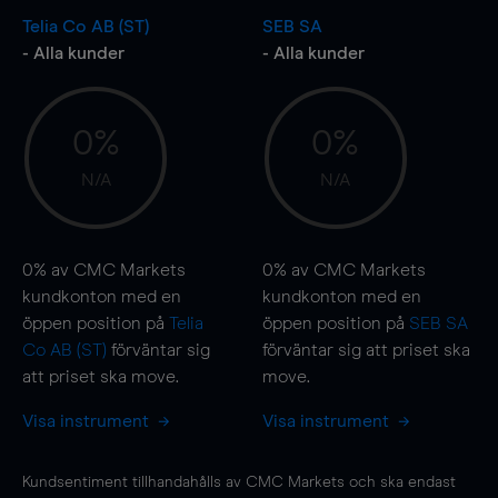
Telia Co AB (ST)
SEB SA
- Alla kunder
- Alla kunder
0%
0%
N/A
N/A
0%
av CMC Markets
0%
av CMC Markets
kundkonton med en
kundkonton med en
öppen position på
Telia
öppen position på
SEB SA
Co AB (ST)
förväntar sig
förväntar sig att priset ska
att priset ska
move
.
move
.
Visa instrument
Visa instrument
Kundsentiment tillhandahålls av CMC Markets och ska endast