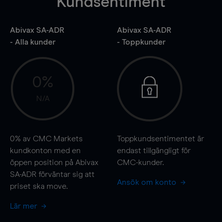
Kundsentiment
Abivax SA-ADR
Abivax SA-ADR
- Alla kunder
- Toppkunder
0%
N/A
0%
av CMC Markets
Toppkundsentimentet är
kundkonton med en
endast tillgängligt för
öppen position på Abivax
CMC-kunder.
SA-ADR förväntar sig att
Ansök om konto
priset ska
move
.
Lär mer