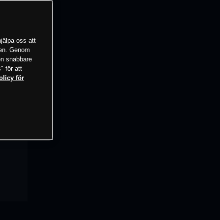
jälpa oss att
tsen. Genom
ion snabbare
" för att
olicy för