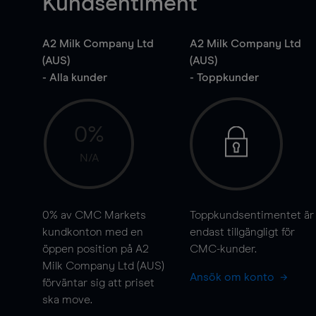
Kundsentiment
A2 Milk Company Ltd
A2 Milk Company Ltd
(AUS)
(AUS)
- Alla kunder
- Toppkunder
0%
N/A
0%
av CMC Markets
Toppkundsentimentet är
kundkonton med en
endast tillgängligt för
öppen position på A2
CMC-kunder.
Milk Company Ltd (AUS)
Ansök om konto
förväntar sig att priset
ska
move
.