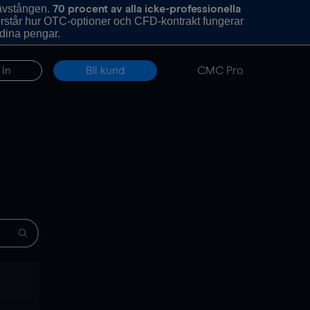
hävstången.
70 procent av alla icke-professionella
förstår hur OTC-optioner och CFD-kontrakt fungerar
 dina pengar.
 in
Bli kund
CMC Pro