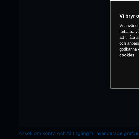
Vi bryr 
Vi använder
förbättra 
att tillåta
och anpassa
godkänna el
cookies
Ansök om konto och få tillgång till avancerade grafv