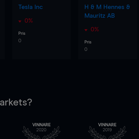
Tesla Inc
H & M Hennes &
Mauritz AB
0%
0%
Pris
0
Pris
0
rkets?
VINNARE
VINNARE
2020
2019