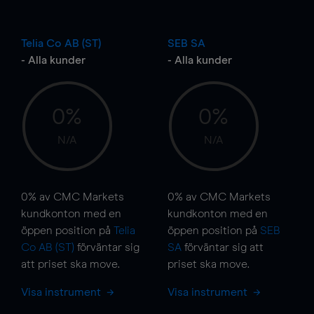
Telia Co AB (ST)
SEB SA
- Alla kunder
- Alla kunder
0%
0%
N/A
N/A
0%
av CMC Markets
0%
av CMC Markets
kundkonton med en
kundkonton med en
öppen position på
Telia
öppen position på
SEB
Co AB (ST)
förväntar sig
SA
förväntar sig att
att priset ska
move
.
priset ska
move
.
Visa instrument
Visa instrument