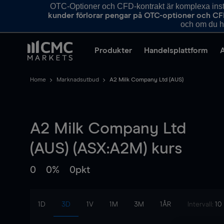
OTC-Optioner och CFD-kontrakt är komplexa instr
kunder förlorar pengar på OTC-optioner och CF
och om du ha
Produkter
Handelsplattform
Home
Marknadsutbud
A2 Milk Company Ltd (AUS)
A2 Milk Company Ltd
(AUS) (ASX:A2M) kurs
0
0%
0pkt
1D
3D
1V
1M
3M
1ÅR
Intervall:
10