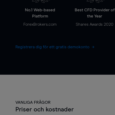
No.1 Web-based
Best CFD Provider of
Platform
the Year
ForexBrokers.com
Shares Awards 2020
Registrera dig för ett gratis demokonto
VANLIGA FRÅGOR
Priser och kostnader