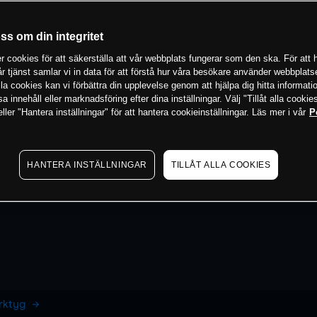
oss om din integritet
 cookies för att säkerställa att vår webbplats fungerar som den ska. För att h
vår tjänst samlar vi in data för att förstå hur våra besökare använder webbpla
 alla cookies kan vi förbättra din upplevelse genom att hjälpa dig hitta informat
 innehåll eller marknadsföring efter dina inställningar. Välj "Tillåt alla cookies
ler "Hantera inställningar" för att hantera cookieinställningar. Läs mer i vår
P
HANTERA INSTÄLLNINGAR
TILLÅT ALLA COOKIES
erktyg