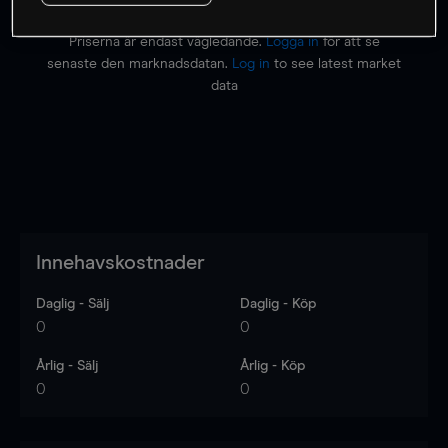
Priserna är endast vägledande.
Logga in
för att se
senaste den marknadsdatan.
Log in
to see latest market
data
Innehavskostnader
Daglig - Sälj
Daglig - Köp
0
0
Årlig - Sälj
Årlig - Köp
0
0