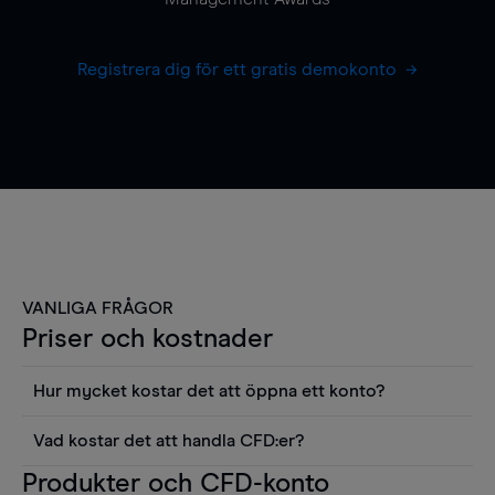
Registrera dig för ett gratis demokonto
VANLIGA FRÅGOR
Priser och kostnader
Hur mycket kostar det att öppna ett konto?
Det finns ingen kostnad för att öppna ett
Vad kostar det att handla CFD:er?
livekonto. Du kan också visa våra priser och
Det är en rad kostnader att tänka på när man
Produkter och CFD-konto
använda sådana verktyg som diagram, Reuters