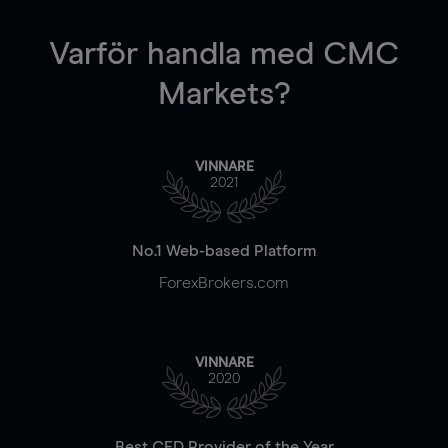
Varför handla
med CMC
Markets?
VINNARE
2021
No.1 Web-based Platform
ForexBrokers.com
VINNARE
2020
Best CFD Provider of the Year