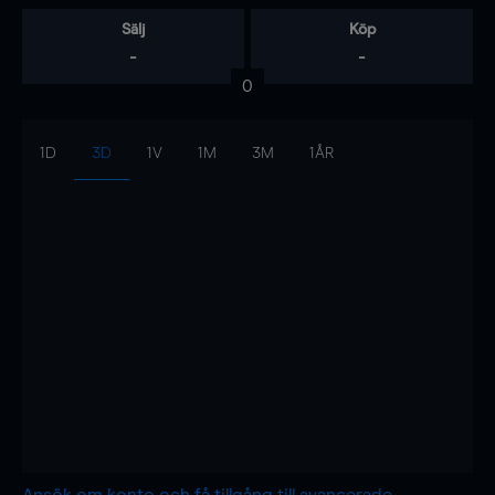
Sälj
Köp
-
-
0
1D
3D
1V
1M
3M
1ÅR