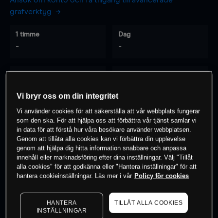
Ansök om konto och få tillgång till avancerade
grafverktyg
1 timme
Dag
-
-
7 dagar
30 dagar
-
-
Vi bryr oss om din integritet
Vi använder cookies för att säkerställa att vår webbplats fungerar
som den ska. För att hjälpa oss att förbättra vår tjänst samlar vi
0
% av kunderna har en
position i detta
in data för att förstå hur våra besökare använder webbplatsen.
Genom att tillåta alla cookies kan vi förbättra din upplevelse
instrument
genom att hjälpa dig hitta information snabbare och anpassa
innehåll eller marknadsföring efter dina inställningar. Välj "Tillåt
alla cookies" för att godkänna eller "Hantera inställningar" för att
Börja handla
hantera cookieinställningar. Läs mer i vår
Policy för cookies
HANTERA
TILLÅT ALLA COOKIES
INSTÄLLNINGAR