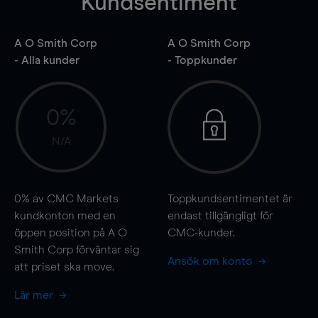
Kundsentiment
A O Smith Corp
A O Smith Corp
- Alla kunder
- Toppkunder
0%
N/A
0%
av CMC Markets
Toppkundsentimentet är
kundkonton med en
endast tillgängligt för
öppen position på A O
CMC-kunder.
Smith Corp förväntar sig
Ansök om konto
att priset ska
move
.
Lär mer