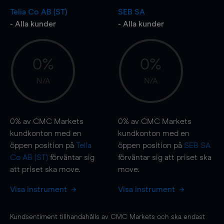
Telia Co AB (ST)
SEB SA
- Alla kunder
- Alla kunder
0%
0%
N/A
N/A
0%
av CMC Markets
0%
av CMC Markets
kundkonton med en
kundkonton med en
öppen position på
Telia
öppen position på
SEB SA
Co AB (ST)
förväntar sig
förväntar sig att priset ska
att priset ska
move
.
move
.
Visa instrument
Visa instrument
Kundsentiment tillhandahålls av CMC Markets och ska endast