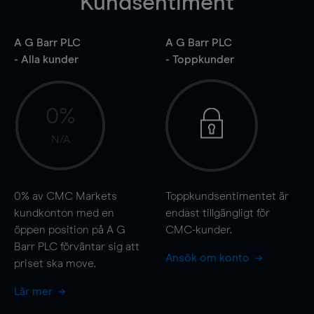
Kundsentiment
A G Barr PLC
A G Barr PLC
- Alla kunder
- Toppkunder
0%
N/A
0%
av CMC Markets
Toppkundsentimentet är
kundkonton med en
endast tillgängligt för
öppen position på A G
CMC-kunder.
Barr PLC förväntar sig att
Ansök om konto
priset ska
move
.
Lär mer