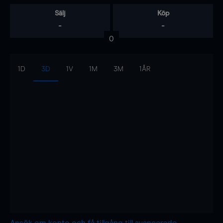
Sälj
Köp
-
-
0
1D
3D
1V
1M
3M
1ÅR