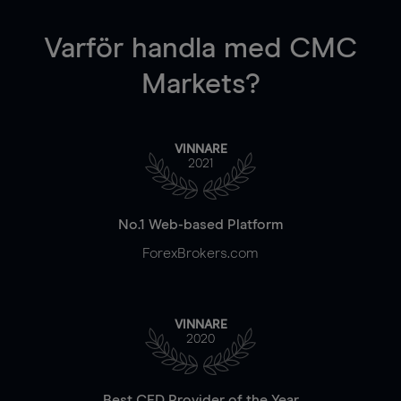
Varför handla
med CMC
Markets?
VINNARE
2021
No.1 Web-based Platform
ForexBrokers.com
VINNARE
2020
Best CFD Provider of the Year