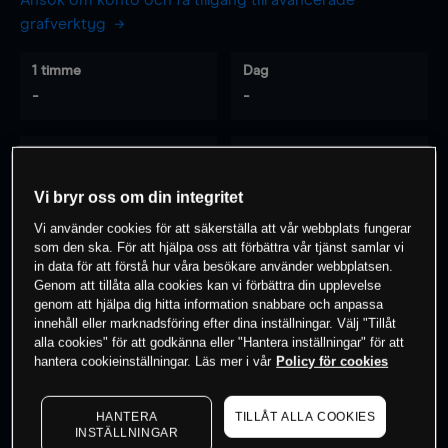
Ansök om konto och få tillgång till avancerade
grafverktyg
1 timme
Dag
-
-
7 dagar
30 dagar
-
-
Vi bryr oss om din integritet
Vi använder cookies för att säkerställa att vår webbplats fungerar
som den ska. För att hjälpa oss att förbättra vår tjänst samlar vi
0
% av kunderna har en
position i detta
in data för att förstå hur våra besökare använder webbplatsen.
Genom att tillåta alla cookies kan vi förbättra din upplevelse
instrument
genom att hjälpa dig hitta information snabbare och anpassa
innehåll eller marknadsföring efter dina inställningar. Välj "Tillåt
alla cookies" för att godkänna eller "Hantera inställningar" för att
Börja handla
hantera cookieinställningar. Läs mer i vår
Policy för cookies
HANTERA
TILLÅT ALLA COOKIES
INSTÄLLNINGAR