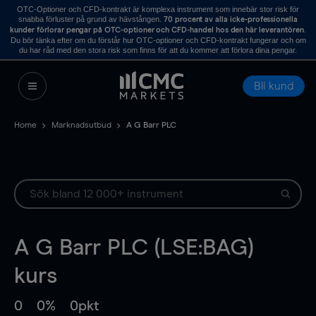
OTC-Optioner och CFD-kontrakt är komplexa instrument som innebär stor risk för
snabba förluster på grund av hävstången.
70 procent av alla icke-professionella
.
kunder förlorar pengar på OTC-optioner och CFD-handel hos den här leverantören
Du bör tänka efter om du förstår hur OTC-optioner och CFD-kontrakt fungerar och om
du har råd med den stora risk som finns för att du kommer att förlora dina pengar.
Bli kund
Home
Marknadsutbud
A G Barr PLC
A G Barr PLC (LSE:BAG)
kurs
0
0%
0pkt