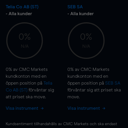
Telia Co AB (ST)
SEB SA
- Alla kunder
- Alla kunder
0%
0%
N/A
N/A
0%
av CMC Markets
0%
av CMC Markets
kundkonton med en
kundkonton med en
öppen position på
Telia
öppen position på
SEB SA
Co AB (ST)
förväntar sig
förväntar sig att priset ska
att priset ska
move
.
move
.
Visa instrument
Visa instrument
Kundsentiment tillhandahålls av CMC Markets och ska endast