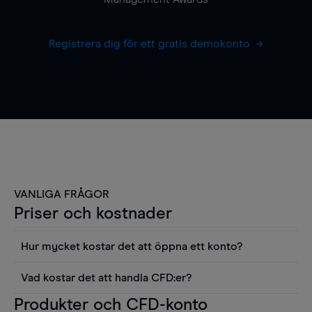
Registrera dig för ett gratis demokonto
VANLIGA FRÅGOR
Priser och kostnader
Hur mycket kostar det att öppna ett konto?
Det finns ingen kostnad för att öppna ett
Vad kostar det att handla CFD:er?
livekonto. Du kan också visa våra priser och
Det är en rad kostnader att tänka på när man
Produkter och CFD-konto
använda sådana verktyg som diagram, Reuters