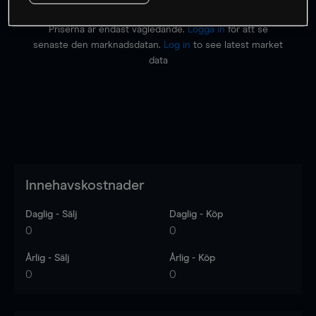
Priserna är endast vägledande.
Logga in
för att se
senaste den marknadsdatan.
Log in
to see latest market
data
Innehavskostnader
Daglig - Sälj
Daglig - Köp
0
0
Årlig - Sälj
Årlig - Köp
0
0