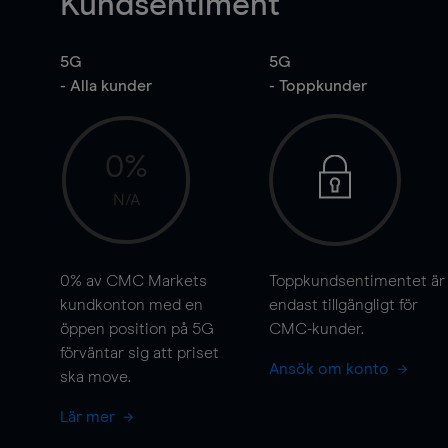
Kundsentiment
5G
5G
- Alla kunder
- Toppkunder
0%
N/A
0%
av CMC Markets
Toppkundsentimentet är
kundkonton med en
endast tillgängligt för
öppen position på 5G
CMC-kunder.
förväntar sig att priset
Ansök om konto
ska
move
.
Lär mer