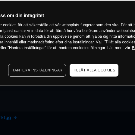
oss om din integritet
 cookies för att säkerställa att vår webbplats fungerar som den ska. För att h
vår tjänst samlar vi in data för att förstå hur våra besökare använder webbpla
 alla cookies kan vi förbättra din upplevelse genom att hjälpa dig hitta informat
 innehåll eller marknadsföring efter dina inställningar. Välj "Tillåt alla cookies
ler "Hantera inställningar" för att hantera cookieinställningar. Läs mer i vår
P
HANTERA INSTÄLLNINGAR
TILLÅT ALLA COOKIES
erktyg