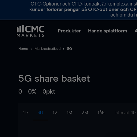
OTC-Optioner och CFD-kontrakt är komplexa instr
kunder förlorar pengar på OTC-optioner och CF
och om du ha
Produkter
Handelsplattform
Home
Marknadsutbud
5G
5G
share basket
0
0%
0pkt
1D
3D
1V
1M
3M
1ÅR
Intervall:
10