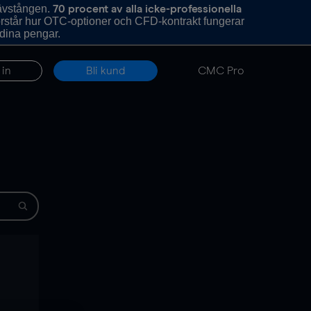
hävstången.
70 procent av alla icke-professionella
förstår hur OTC-optioner och CFD-kontrakt fungerar
 dina pengar.
 in
Bli kund
CMC Pro