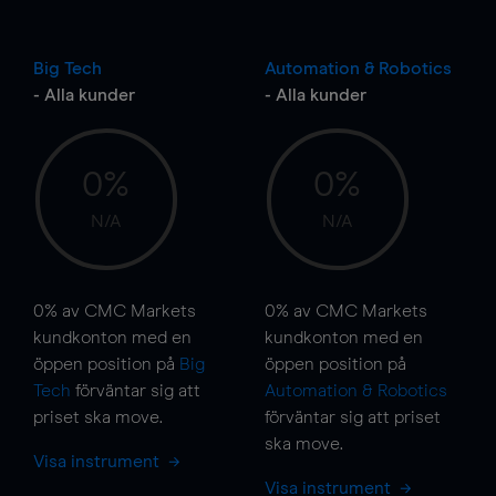
Big Tech
Automation & Robotics
- Alla kunder
- Alla kunder
0%
0%
N/A
N/A
0%
av CMC Markets
0%
av CMC Markets
kundkonton med en
kundkonton med en
öppen position på
Big
öppen position på
Tech
förväntar sig att
Automation & Robotics
priset ska
move
.
förväntar sig att priset
ska
move
.
Visa instrument
Visa instrument