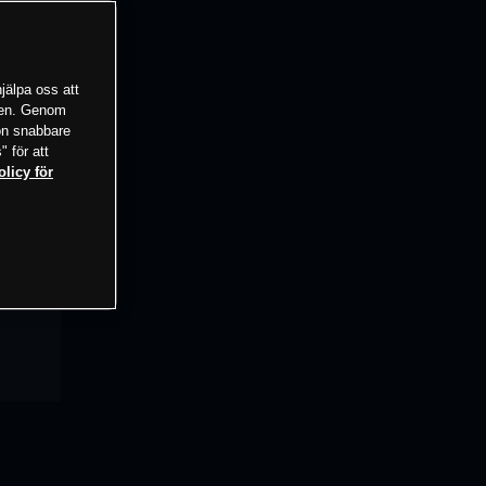
jälpa oss att
tsen. Genom
ion snabbare
" för att
olicy för