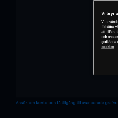
Vi bryr 
Vi använder
förbättra 
att tillåta
och anpassa
godkänna el
cookies
Ansök om konto och få tillgång till avancerade grafv