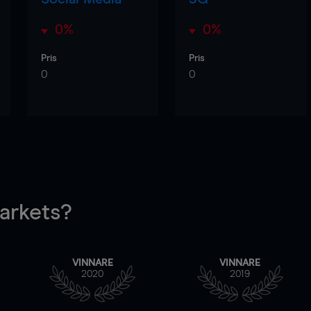
0%
0%
Pris
Pris
0
0
rkets?
VINNARE
VINNARE
2020
2019