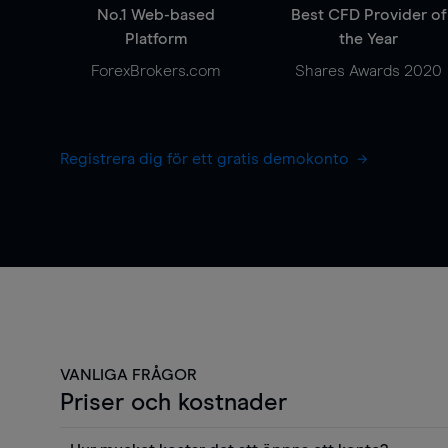
No.1 Web-based
Best CFD Provider of
Platform
the Year
ForexBrokers.com
Shares Awards 2020
Registrera dig för ett gratis demokonto
VANLIGA FRÅGOR
Priser och kostnader