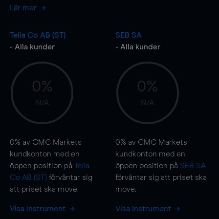
Lär mer
Telia Co AB (ST)
SEB SA
- Alla kunder
- Alla kunder
0%
0%
N/A
N/A
0%
av CMC Markets
0%
av CMC Markets
kundkonton med en
kundkonton med en
öppen position på
Telia
öppen position på
SEB SA
Co AB (ST)
förväntar sig
förväntar sig att priset ska
att priset ska
move
.
move
.
Visa instrument
Visa instrument