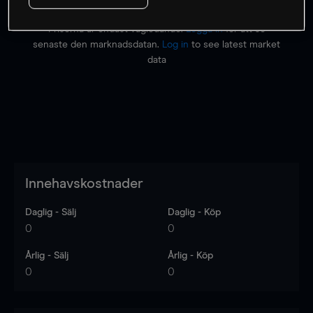
Priserna är endast vägledande.
Logga in
för att se
senaste den marknadsdatan.
Log in
to see latest market
data
Innehavskostnader
Daglig - Sälj
Daglig - Köp
0
0
Årlig - Sälj
Årlig - Köp
0
0