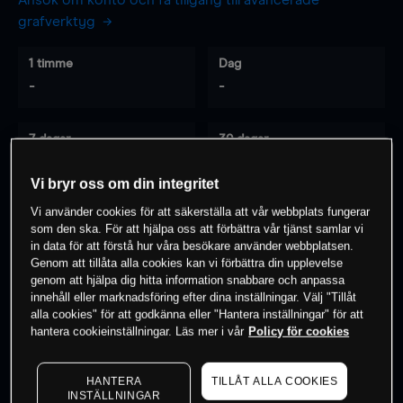
Ansök om konto och få tillgång till avancerade
grafverktyg
1 timme
Dag
-
-
7 dagar
30 dagar
-
-
Vi bryr oss om din integritet
Vi använder cookies för att säkerställa att vår webbplats fungerar
som den ska. För att hjälpa oss att förbättra vår tjänst samlar vi
0
% av kunderna har en
position i detta
in data för att förstå hur våra besökare använder webbplatsen.
instrument
Genom att tillåta alla cookies kan vi förbättra din upplevelse
genom att hjälpa dig hitta information snabbare och anpassa
innehåll eller marknadsföring efter dina inställningar. Välj "Tillåt
alla cookies" för att godkänna eller "Hantera inställningar" för att
Börja handla
hantera cookieinställningar. Läs mer i vår
Policy för cookies
HANTERA
TILLÅT ALLA COOKIES
INSTÄLLNINGAR