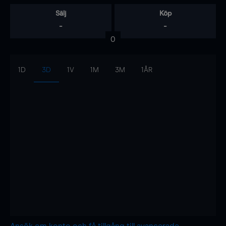
Sälj
Köp
-
-
0
1D
3D
1V
1M
3M
1ÅR