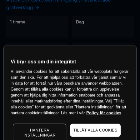
Ansök om konto och få tillgång till avancerade
grafverktyg
1 timme
Dag
-
-
7 dagar
30 dagar
-
-
Vi bryr oss om din integritet
Vi använder cookies för att säkerställa att vår webbplats fungerar
som den ska. För att hjälpa oss att förbättra vår tjänst samlar vi
0
% av kunderna har en
position i detta
in data för att förstå hur våra besökare använder webbplatsen.
Genom att tillåta alla cookies kan vi förbättra din upplevelse
instrument
genom att hjälpa dig hitta information snabbare och anpassa
innehåll eller marknadsföring efter dina inställningar. Välj "Tillåt
alla cookies" för att godkänna eller "Hantera inställningar" för att
Börja handla
hantera cookieinställningar. Läs mer i vår
Policy för cookies
HANTERA
TILLÅT ALLA COOKIES
INSTÄLLNINGAR