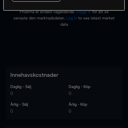
Priserna är endast vägledande.
Logga in
för att se
senaste den marknadsdatan.
Log in
to see latest market
data
Innehavskostnader
Daglig - Sälj
Daglig - Köp
0
0
Årlig - Sälj
Årlig - Köp
0
0