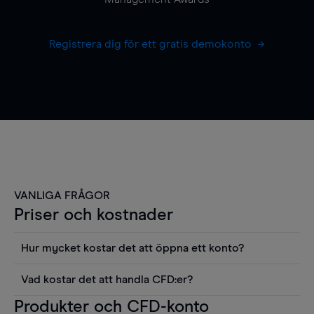
Registrera dig för ett gratis demokonto
VANLIGA FRÅGOR
Priser och kostnader
Hur mycket kostar det att öppna ett konto?
Det finns ingen kostnad för att öppna ett
Vad kostar det att handla CFD:er?
livekonto. Du kan också visa våra priser och
Det är en rad kostnader att tänka på när man
Produkter och CFD-konto
använda sådana verktyg som diagram, Reuters