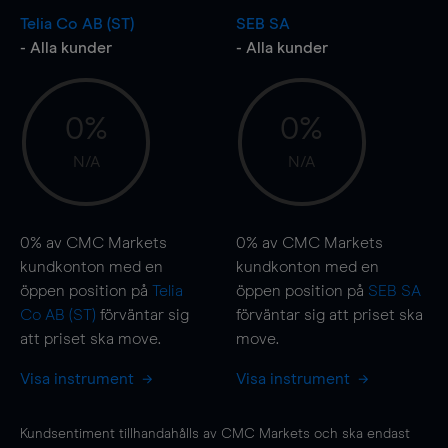
Telia Co AB (ST)
SEB SA
- Alla kunder
- Alla kunder
0%
0%
N/A
N/A
0%
av CMC Markets
0%
av CMC Markets
kundkonton med en
kundkonton med en
öppen position på
Telia
öppen position på
SEB SA
Co AB (ST)
förväntar sig
förväntar sig att priset ska
att priset ska
move
.
move
.
Visa instrument
Visa instrument
Kundsentiment tillhandahålls av CMC Markets och ska endast