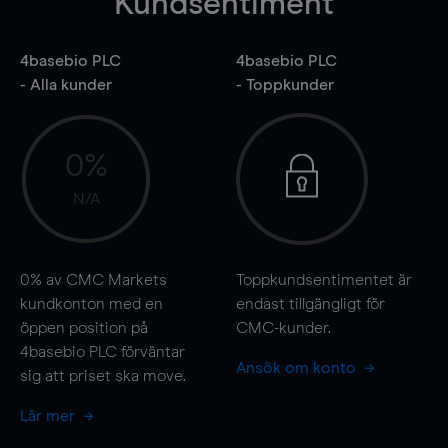
Kundsentiment
4basebio PLC
4basebio PLC
- Alla kunder
- Toppkunder
0%
N/A
0%
av CMC Markets
Toppkundsentimentet är
kundkonton med en
endast tillgängligt för
öppen position på
CMC-kunder.
4basebio PLC förväntar
Ansök om konto
sig att priset ska
move
.
Lär mer