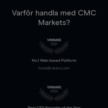
Varför handla
med CMC
Markets?
VINNARE
2021
No.1 Web-based Platform
ForexBrokers.com
VINNARE
2020
Best CFD Provider of the Year