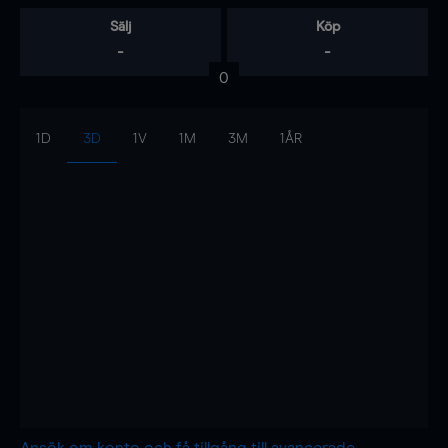
Sälj
Köp
-
-
0
1D
3D
1V
1M
3M
1ÅR