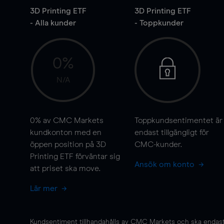
3D Printing ETF
3D Printing ETF
- Alla kunder
- Toppkunder
0%
N/A
0%
av CMC Markets
Toppkundsentimentet är
kundkonton med en
endast tillgängligt för
öppen position på 3D
CMC-kunder.
Printing ETF förväntar sig
Ansök om konto
att priset ska
move
.
Lär mer
Kundsentiment tillhandahålls av CMC Markets och ska endast s