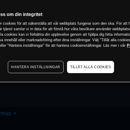
oss om din integritet
 cookies för att säkerställa att vår webbplats fungerar som den ska. För att h
vår tjänst samlar vi in data för att förstå hur våra besökare använder webbpla
 alla cookies kan vi förbättra din upplevelse genom att hjälpa dig hitta informat
 innehåll eller marknadsföring efter dina inställningar. Välj "Tillåt alla cookies
ler "Hantera inställningar" för att hantera cookieinställningar. Läs mer i vår
P
HANTERA INSTÄLLNINGAR
TILLÅT ALLA COOKIES
erktyg