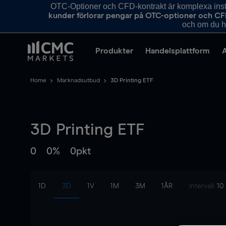
OTC-Optioner och CFD-kontrakt är komplexa instr
kunder förlorar pengar på OTC-optioner och CF
och om du ha
Produkter
Handelsplattform
Home
Marknadsutbud
3D Printing ETF
3D Printing ETF
0
0%
0pkt
1D
3D
1V
1M
3M
1ÅR
Intervall:
10