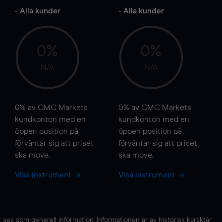
- Alla kunder
- Alla kunder
0%
0%
N/A
N/A
0%
av CMC Markets
0%
av CMC Markets
kundkonton med en
kundkonton med en
öppen position på
öppen position på
förväntar sig att priset
förväntar sig att priset
ska
move
.
ska
move
.
Visa instrument
Visa instrument
es som generell information. Informationen är av historisk karaktär