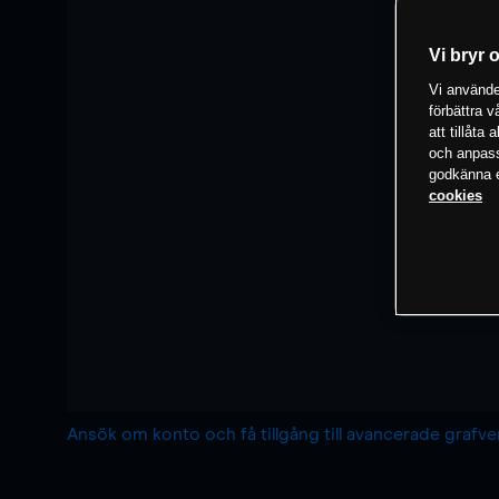
Vi bryr 
Vi använder
förbättra 
att tillåta
och anpassa
godkänna el
cookies
Ansök om konto och få tillgång till avancerade grafv