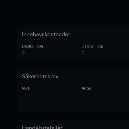
Innehavskostnader
Daglig - Sälj
Daglig - Köp
0
0
Säkerhetskrav
Nivå
Antal
Handelsdetaljer