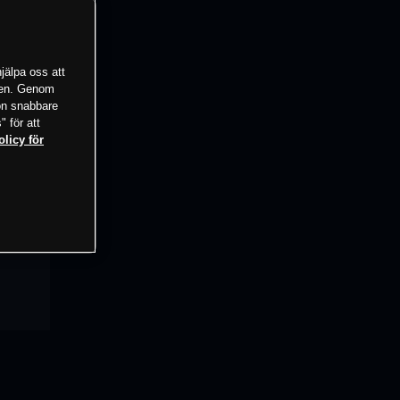
jälpa oss att
tsen. Genom
ion snabbare
" för att
olicy för