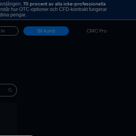
hävstången.
70 procent av alla icke-professionella
förstår hur OTC-optioner och CFD-kontrakt fungerar
 dina pengar.
 in
Bli kund
CMC Pro