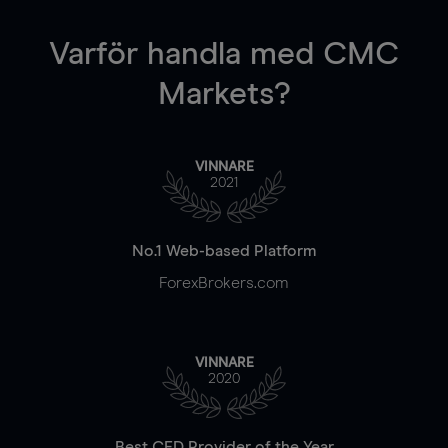
Varför handla
med CMC
Markets?
VINNARE
2021
No.1 Web-based Platform
ForexBrokers.com
VINNARE
2020
Best CFD Provider of the Year