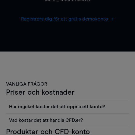
Registrera dig för ett gratis demokonto
VANLIGA FRÅGOR
Priser och kostnader
Hur mycket kostar det att öppna ett konto?
Det finns ingen kostnad för att öppna ett
Vad kostar det att handla CFD:er?
livekonto. Du kan också visa våra priser och
Det är en rad kostnader att tänka på när man
Produkter och CFD-konto
använda sådana verktyg som diagram, Reuters