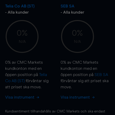
Telia Co AB (ST)
SEB SA
- Alla kunder
- Alla kunder
0%
0%
N/A
N/A
0%
av CMC Markets
0%
av CMC Markets
kundkonton med en
kundkonton med en
öppen position på
Telia
öppen position på
SEB SA
Co AB (ST)
förväntar sig
förväntar sig att priset ska
att priset ska
move
.
move
.
Visa instrument
Visa instrument
Kundsentiment tillhandahålls av CMC Markets och ska endast