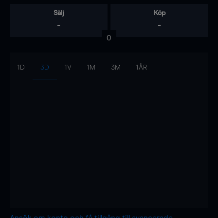
Sälj
Köp
-
-
0
1D
3D
1V
1M
3M
1ÅR