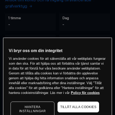
Ansök om konto och få tillgång till avancerade
grafverktyg
1 timme
Dag
-
-
7 dagar
30 dagar
-
-
Vi bryr oss om din integritet
Vi använder cookies för att säkerställa att vår webbplats fungerar
som den ska. För att hjälpa oss att förbättra vår tjänst samlar vi
0
% av kunderna har en
position i detta
in data för att förstå hur våra besökare använder webbplatsen.
Genom att tillåta alla cookies kan vi förbättra din upplevelse
instrument
genom att hjälpa dig hitta information snabbare och anpassa
innehåll eller marknadsföring efter dina inställningar. Välj "Tillåt
alla cookies" för att godkänna eller "Hantera inställningar" för att
Börja handla
hantera cookieinställningar. Läs mer i vår
Policy för cookies
HANTERA
TILLÅT ALLA COOKIES
INSTÄLLNINGAR