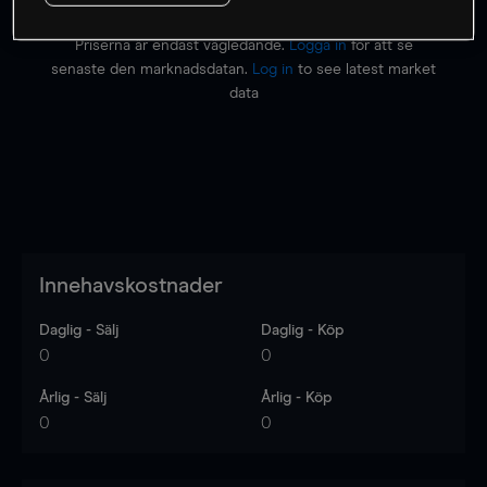
Priserna är endast vägledande.
Logga in
för att se
senaste den marknadsdatan.
Log in
to see latest market
data
Innehavskostnader
Daglig - Sälj
Daglig - Köp
0
0
Årlig - Sälj
Årlig - Köp
0
0