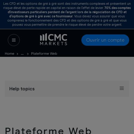
Les CFD et les options de gré à gré sont des instruments complexes et présentent un
risque élevé de perte rapide en capital en raison de l’effet de levier.
70%
des comptes
d’investisseurs particuliers perdent de l’argent lors de la négociation de CFD et
d’options de gré à gré avec ce fournisseur
. Vous devez vous assurer que vous
comprenez le fonctionnement des CFD et des options de gré à gré et que vous
pouvez vous permettre de prendre le risque élevé de perdre votre argent.
Ouvrir un compte
Home
Plateforme Web
Help topics
Plateforme Web