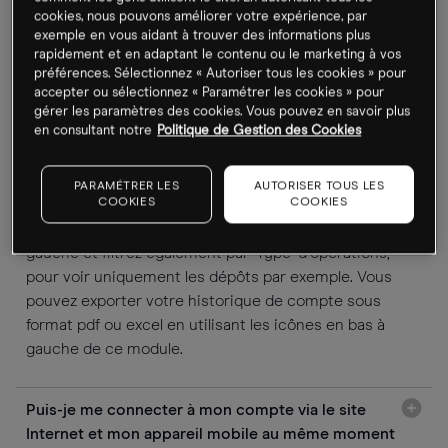
pour certains produits pourraît ne pas être autorisée,
cookies, nous pouvons améliorer votre expérience, par
merci de consulter le menu ‘Général’ du produit en
exemple en vous aidant à trouver des informations plus
question pour en obtenir la confirmation.
rapidement et en adaptant le contenu ou le marketing à vos
préférences. Sélectionnez « Autoriser tous les cookies » pour
accepter ou sélectionnez « Paramétrer les cookies » pour
Puis-je accéder à l’historique de mon compte ?
gérer les paramètres des cookies. Vous pouvez en savoir plus
en consultant notre
Politique de Gestion des Cookies
Si vous cliquez sur ‘Compte’ puis ‘Historique’ dans la
barre de navigation principale, vous pourrez consulter
PARAMÉTRER LES
AUTORISER TOUS LES
COOKIES
COOKIES
l’historique de votre compte pour les périodes
sélectionnées. Filtrez par ‘Date/Heure’ tout en haut à
gauche et filtrez également par ‘Type’ d’opérations,
pour voir uniquement les dépôts par exemple. Vous
pouvez exporter votre historique de compte sous
format pdf ou excel en utilisant les icônes en bas à
gauche de ce module.
Puis-je me connecter à mon compte via le site
Internet et mon appareil mobile au même moment