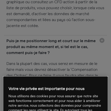
graphique ou consultez un CFD action à partir de la
liste de produits, vous pouvez choisir, lorsque cela vous
est demandé, d’activer les données de marché
correspondantes et liées au pays où l’action sous-
jacente est cotée.
Puis-je me positionner long et court sur le même
produit au même moment et, si tel est le cas,
comment puis-je faire ?
Dans la plupart des cas, vous serez en mesure de le
faire mais vous devrez désactiver la ‘Compensation
des Ordres’. Pour ce faire, il vous faudra aller dans le
menu ‘Paramètres du Compte’ (tout en haut à droite de
votre écran, à côté de l’icône en forme de cadenas) et
Votre vie privée est importante pour nous
décocher la case ‘Activer la Compensation des Ordres
Nous utilisons des cookies pour nous assurer que notre site
pour ce Compte’ au sein de la section ‘Compensation
web fonctionne correctement et pour nous aider à améliorer
des Ordres’. Merci de noter que la vente à découvert
notre service, nous collectons des données pour comprendre
comment les gens utilisent le site. En autorisant tous les