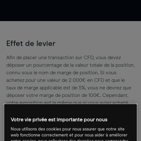
Effet de levier
Afin de placer une transaction sur CFD, vous devez
déposer un pourcentage de la valeur totale de la position,
connu sous le nom de marge de position. Si vous
achetez pour une valeur de 2 000€ en CFD et que le
taux de marge applicable est de 5%, vous ne devrez que
déposer votre marge de position de 100€. Cependant,
votre exposition est la même que si vous aviez acheté
pour l’équivalent de 2 000€ en actions physiques
directement. Cela veut dire que tout mouvement de
Votre vie privée est importante pour nous
marché pourrait avoir un effet plus important sur votre
Nous utilisons des cookies pour nous assurer que notre site
capital que si vous aviez acheté la même valeur en
web fonctionne correctement et pour nous aider à améliorer
actions.