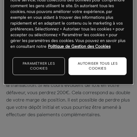
notre service, nous collectons des données pour comprendre
comment les gens utilisent le site. En autorisant tous les
cookies, nous pouvons améliorer votre expérience, par
exemple en vous aidant à trouver des informations plus
rapidement et en adaptant le contenu ou le marketing à vos
préférences. Sélectionnez « Autoriser tous les cookies » pour
Vous pouvez perdre plus que votre
accepter ou sélectionnez « Paramétrer les cookies » pour
dépôt initial
gérer les paramètres des cookies. Vous pouvez en savoir plus
en consultant notre
Politique de Gestion des Cookies
En utilisant le même exemple que ci-dessus, Si vous
achetez pour une valeur de 2 000€ en CFD et que le
PARAMÉTRER LES
AUTORISER TOUS LES
COOKIES
COOKIES
taux de marge applicable est de 5%, vous ne devrez que
déposer votre marge de position de 100€ en vue d’initier
la transaction. Si les cours évoluent de 10% en votre
défaveur, vous perdrez 200€. Cela correspond au double
de votre marge de position. Il est possible de perdre plus
que votre dépôt initial et vous pourriez être amené à
effectuer des paiements complémentaires.