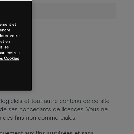
tement et
rendre
iorer votre
 et en
s les
 paramètres
es Cookies
ins.
 logiciels et tout autre contenu de ce site
e ses concédants de licences. Vous ne
 à des fins non commerciales.
niquement aux fins susvisées et sans