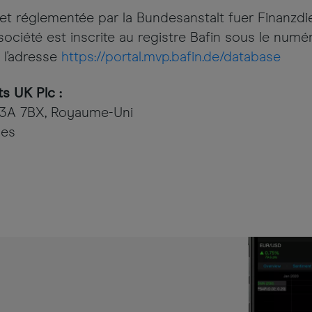
glementée par la Bundesanstalt fuer Finanzdiens
 société est inscrite au registre Bafin sous le num
à l'adresse
https://portal.mvp.bafin.de/database
s UK Plc :
EC3A 7BX, Royaume-Uni
les