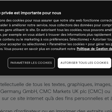
e privée est importante pour nous
sons des cookies pour nous assurer que notre site web fonctionne correc
 aider à améliorer notre service, nous collectons des données pour comp
s gens utilisent le site. En autorisant tous les cookies, nous pouvons amél
site Internet
, par exemple en vous aidant à trouver des informations plus rapidement
e contenu ou le marketing à vos préférences. Sélectionnez « Autoriser tou
pour accepter ou sélectionnez « Paramétrer les cookies » pour gérer les
s. Vous pouvez en savoir plus en consultant notre
Politique de Gestion d
PARAMÉTRER LES COOKIES
AUTORISER TOUS LES COOKIES
FD ne sont pas disponibles aux résidants américa
ntellectuelle de tous les textes, graphiques, images,
ts Germany GmbH, CMC Markets UK plc (CMC) ou d
 sur ce site internet qu’à des fins personnelles et
n écran d’ordinateur ou en imprimer des extraits u