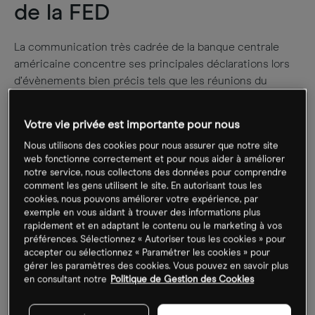
de la FED
La communication très cadrée de la banque centrale
américaine concentre ses principales déclarations lors
d’évènements bien précis tels que les réunions du
FOMC (tous les mois et demi), parfois suivies d’une
conférence de presse du président de la FED, et toujours
Votre vie privée est importante pour nous
accompagnées de comptes rendus détaillés qualifiés de
Nous utilisons des cookies pour nous assurer que notre site
“minutes”.
web fonctionne correctement et pour nous aider à améliorer
notre service, nous collectons des données pour comprendre
Au-delà de cet agenda très officiel, les analystes aiment
comment les gens utilisent le site. En autorisant tous les
également s’intéresser à l’ensemble des interventions
cookies, nous pouvons améliorer votre expérience, par
exemple en vous aidant à trouver des informations plus
des membres du comité afin de mieux connaître leurs
rapidement et en adaptant le contenu ou le marketing à vos
points de vue sur la situation économique et sur les
préférences. Sélectionnez « Autoriser tous les cookies » pour
solutions que l’institution pourrait y apporter.
accepter ou sélectionnez « Paramétrer les cookies » pour
gérer les paramètres des cookies. Vous pouvez en savoir plus
en consultant notre
Politique de Gestion des Cookies