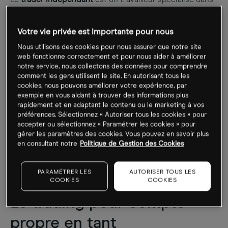
l’achat et la vente de produits financiers. Comme son
nom l’indique, il n’a pas d’employeur et bénéficie donc
Votre vie privée est importante pour nous
d’un statut d’indépendant.
Nous utilisons des cookies pour nous assurer que notre site
web fonctionne correctement et pour nous aider à améliorer
Le trader indépendant ne doit toutefois pas être
notre service, nous collectons des données pour comprendre
confondu avec le
trader pour compte propre.
En effet, un
comment les gens utilisent le site. En autorisant tous les
trader indépendant peut tout à fait choisir d’exercer le
cookies, nous pouvons améliorer votre expérience, par
exemple en vous aidant à trouver des informations plus
métier de trader pour compte propre en gérant lui-
rapidement et en adaptant le contenu ou le marketing à vos
même ses capitaux personnels afin de les faire fructifier,
préférences. Sélectionnez « Autoriser tous les cookies » pour
mais il peut également choisir d’exercer le métier de
accepter ou sélectionnez « Paramétrer les cookies » pour
trader de flux, c’est-à-dire acheter et vendre des produits
gérer les paramètres des cookies. Vous pouvez en savoir plus
en consultant notre
Politique de Gestion des Cookies
financiers pour répondre aux demandes de ses clients.
PARAMÉTRER LES
AUTORISER TOUS LES
COOKIES
COOKIES
Le trading pour compte
propre en tant