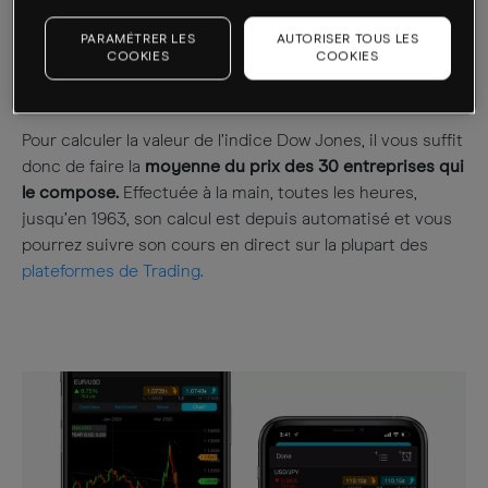
Jones. Pour cette raison, la plupart des professionnels
préfèrent donc se référer au S&P500, jugé plus
PARAMÉTRER LES
AUTORISER TOUS LES
COOKIES
COOKIES
représentatif de l’économie américaine (bien que son
historique de cotations ne soit pas aussi long).
Pour calculer la valeur de l’indice Dow Jones, il vous suffit
donc de faire la
moyenne du prix des 30 entreprises qui
le compose.
Effectuée à la main, toutes les heures,
jusqu’en 1963, son calcul est depuis automatisé et vous
pourrez suivre son cours en direct sur la plupart des
plateformes de Trading.