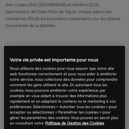
Ses codes ISIN (2605661048) et Mnémo (DJI)
permettent de l’identifier de façon unique parmi les
centaines d’indices boursiers coexistants sur les places
boursières de la planète.
Formule de calcul de
Votre vie privée est importante pour nous
l’indice Dow Jones
Nous utilisons des cookies pour nous assurer que notre site
web fonctionne correctement et pour nous aider à améliorer
notre service, nous collectons des données pour comprendre
Contrairement à la plupart des indices boursiers calculés
comment les gens utilisent le site. En autorisant tous les
sur la base des
capitalisations des entreprises
qui les
cookies, nous pouvons améliorer votre expérience, par
exemple en vous aidant à trouver des informations plus
composent, l’indice Dow Jones est calculé sur la base du
rapidement et en adaptant le contenu ou le marketing à vos
prix des actions
qui le composent.
préférences. Sélectionnez « Autoriser tous les cookies » pour
accepter ou sélectionnez « Paramétrer les cookies » pour
Partagée avec l’indice japonais Nikkei 225, cette
gérer les paramètres des cookies. Vous pouvez en savoir plus
en consultant notre
Politique de Gestion des Cookies
particularité tend à biaiser la représentativité du Dow