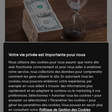
Votre vie privée est importante pour nous
Nous utilisons des cookies pour nous assurer que notre site
web fonctionne correctement et pour nous aider à améliorer
notre service, nous collectons des données pour comprendre
comment les gens utilisent le site. En autorisant tous les
Swing trading expliqué
cookies, nous pouvons améliorer votre expérience, par
exemple en vous aidant à trouver des informations plus
rapidement et en adaptant le contenu ou le marketing à vos
Les traders Swing doivent analyser soigneusement les
préférences. Sélectionnez « Autoriser tous les cookies » pour
graphiques de prix et autres données afin d'identifier les
accepter ou sélectionnez « Paramétrer les cookies » pour
mouvements de la valeur d'un actif. Ainsi, les traders
gérer les paramètres des cookies. Vous pouvez en savoir plus
chercheront à déterminer quand un prix est susceptible
en consultant notre
Politique de Gestion des Cookies