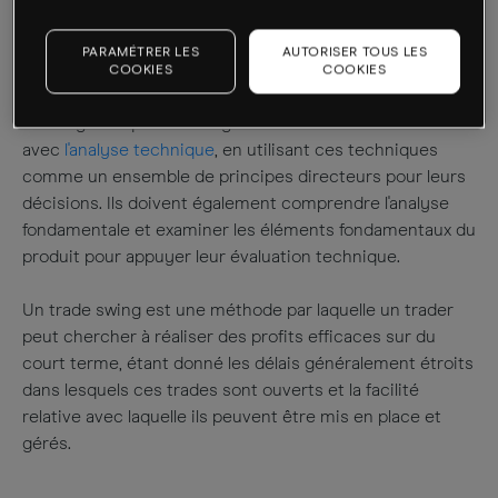
de se déplacer ensuite, avant d'entrer dans la position,
afin de capturer tout profit potentiel de ce mouvement
PARAMÉTRER LES
AUTORISER TOUS LES
respectif.
COOKIES
COOKIES
Cela signifie que les swing traders doivent se familiariser
avec
l'analyse technique
, en utilisant ces techniques
comme un ensemble de principes directeurs pour leurs
décisions. Ils doivent également comprendre l'analyse
fondamentale et examiner les éléments fondamentaux du
produit pour appuyer leur évaluation technique.
Un trade swing est une méthode par laquelle un trader
peut chercher à réaliser des profits efficaces sur du
court terme, étant donné les délais généralement étroits
dans lesquels ces trades sont ouverts et la facilité
relative avec laquelle ils peuvent être mis en place et
gérés.