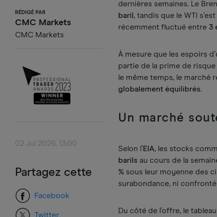
dernières semaines. Le Bren
RÉDIGÉ PAR
baril
, tandis que le WTI s’e
CMC Markets
récemment fluctué entre
3 
CMC Markets
À mesure que les espoirs d’u
partie de la prime de risqu
le même temps, le marché r
globalement équilibrés
.
Un marché sout
02 Jul 2026, 13:00
Selon l’
EIA
, les stocks comm
barils
au cours de la semaine
Partagez cette
%
sous leur moyenne des cin
surabondance, ni confronté 
Facebook
Du côté de l’offre, le tablea
Twitter