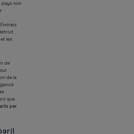
s pays non
e
 Émirats
détroit
et les
on de
sur
on de la
ligence
de
eurs que
arils par
baril