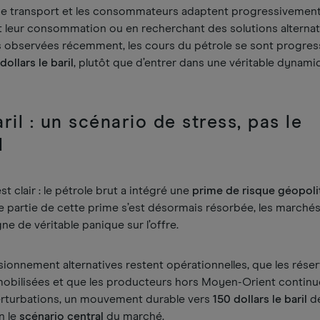
s de transport et les consommateurs adaptent progressivement
leur consommation ou en recherchant des solutions alternat
ns observées récemment, les cours du pétrole se sont progre
dollars le baril
, plutôt que d’entrer dans une véritable dynam
aril : un scénario de stress, pas le
l
t clair : le pétrole brut a intégré une
prime de risque géopoli
 partie de cette prime s’est désormais résorbée, les marché
ne de véritable panique sur l’offre.
sionnement alternatives restent opérationnelles, que les rése
mobilisées et que les producteurs hors Moyen-Orient continu
erturbations, un mouvement durable vers
150 dollars le baril
d
on le
scénario central
du marché.