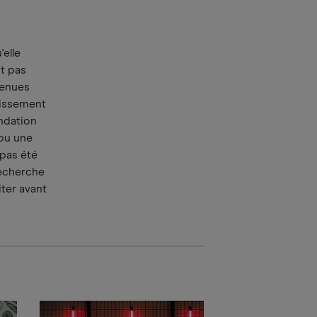
elle
t pas
tenues
tissement
ndation
 ou une
 pas été
recherche
iter avant