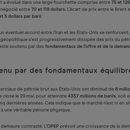
t a évolué dans une large fourchette comprise entre
75 et 126
st négocié entre
70 et 119 dollars
. L’écart de prix entre le Brent 
et 5 dollars par baril
.
n éventuel accord entre l’Iran et les États-Unis se renforcent,
e géopolitique s’est progressivement dissipée des prix du pét
este soutenu par des
fondamentaux de l’offre et de la deman
enu par des fondamentaux équilibr
erciaux de pétrole brut aux États-Unis ont diminué de
8 milli
 close le 29 mai, pour atteindre
433,7 millions de barils
, soit
q dernières années. Cela indique que le marché n’est ni en si
à une véritable pénurie physique.
u demeure contrasté. L’
OPEP
prévoit une croissance de la de