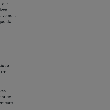
 leur
ives.
ssivement
ique de
tique
s ne
rves
ent de
emeure