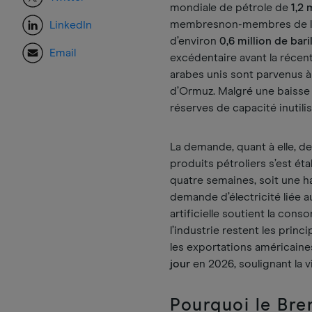
mondiale de pétrole de
1,2 
membresnon-membres de la 
LinkedIn
d’environ
0,6 million de bari
Email
excédentaire avant la récent
arabes unis sont parvenus à 
d’Ormuz. Malgré une baisse 
réserves de capacité inutili
La demande, quant à elle, d
produits pétroliers s’est é
quatre semaines, soit une 
demande d’électricité liée a
artificielle soutient la con
l’industrie restent les prin
les exportations américaine
jour
en 2026, soulignant la 
Pourquoi le Brent