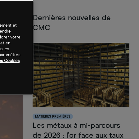
Dernières nouvelles de
tement et
CMC
rendre
iorer votre
 et en
s les
 paramètres
es Cookies
MATIÈRES PREMIÈRES
Les métaux à mi-parcours
de 2026 : l’or face aux taux