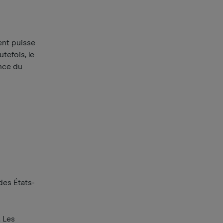
ent puisse
utefois, le
ance du
des États-
. Les