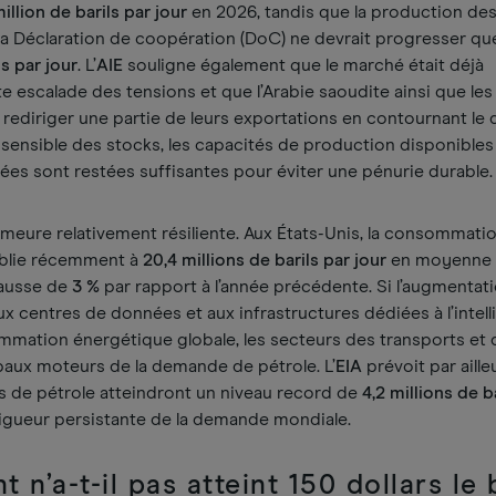
million de barils par jour
en 2026, tandis que la production de
Déclaration de coopération (DoC) ne devrait progresser qu
ls par jour
. L’
AIE
souligne également que le marché était déjà
e escalade des tensions et que l’Arabie saoudite ainsi que les
rediriger une partie de leurs exportations en contournant le 
sensible des stocks, les capacités de production disponibles 
sées sont restées suffisantes pour éviter une pénurie durable.
emeure relativement résiliente. Aux États-Unis, la consommati
tablie récemment à
20,4 millions de barils par jour
en moyenne 
hausse de
3 %
par rapport à l’année précédente. Si l’augmentati
ux centres de données et aux infrastructures dédiées à l’intel
sommation énergétique globale, les secteurs des transports et 
cipaux moteurs de la demande de pétrole. L’
EIA
prévoit par aill
s de pétrole atteindront un niveau record de
4,2 millions de b
vigueur persistante de la demande mondiale.
 n’a-t-il pas atteint 150 dollars le 