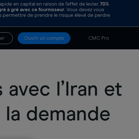
de en capital en raison de l’effet de levier.
70%
gré à gré avec ce fournisseur
. Vous devez vous
 permettre de prendre le risque élevé de perdre
er
Ouvrir un compte
CMC Pro
 avec l’Iran et
e la demande