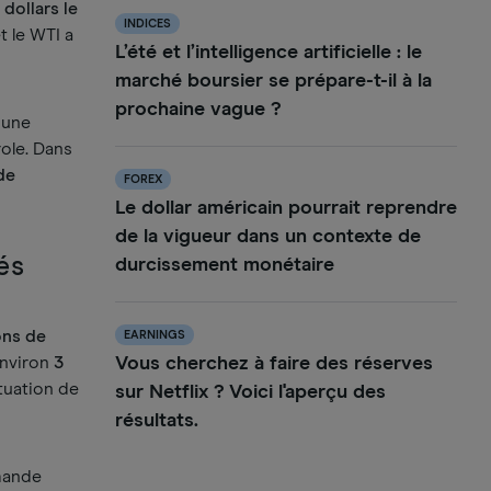
 dollars le
INDICES
et le WTI a
L’été et l’intelligence artificielle : le
marché boursier se prépare-t-il à la
prochaine vague ?
 une
role. Dans
de
FOREX
Le dollar américain pourrait reprendre
de la vigueur dans un contexte de
és
durcissement monétaire
ons de
EARNINGS
 environ
3
Vous cherchez à faire des réserves
tuation de
sur Netflix ? Voici l'aperçu des
résultats.
mande