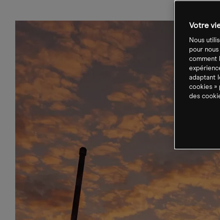
Votre vi
Nous utili
pour nous
comment le
expérience
adaptant l
cookies » 
des cookie