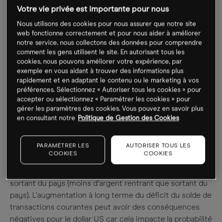
Votre vie privée est importante pour nous
Ceci est la mesure la plus large concernant les
Nous utilisons des cookies pour nous assurer que notre site
transactions US avec le reste du monde. Cette
web fonctionne correctement et pour nous aider à améliorer
statistique trimestrielle mesure les transactions
notre service, nous collectons des données pour comprendre
commerciales américaines pour les biens et les services
comment les gens utilisent le site. En autorisant tous les
cookies, nous pouvons améliorer votre expérience, par
et comprend les revenus issus des investissements
exemple en vous aidant à trouver des informations plus
étrangers et également les fonds sortants à destination
rapidement et en adaptant le contenu ou le marketing à vos
d’entités à l’étranger. Une valeur positive (solde actuel de
préférences. Sélectionnez « Autoriser tous les cookies » pour
compte positif) indique que les flux de capitaux issus de
accepter ou sélectionnez « Paramétrer les cookies » pour
gérer les paramètres des cookies. Vous pouvez en savoir plus
tous ces éléments au sein de l’économie US excèdent
en consultant notre
Politique de Gestion des Cookies
les flux de capitaux sortant du pays (plus d’argent
rentrant que sortant du pays). Une valeur négative (solde
PARAMÉTRER LES
AUTORISER TOUS LES
actuel de compte négatif) indique que les flux de
COOKIES
COOKIES
capitaux issus de tous ces éléments au sein de
l’économie US sont inférieurs aux flux de capitaux
sortant du pays (moins d’argent rentrant que sortant du
pays). L’augmentation à long terme du déficit du solde de
transactions courantes peut avoir des conséquences
négatives pour le dollar US car cela impacte la probabilité