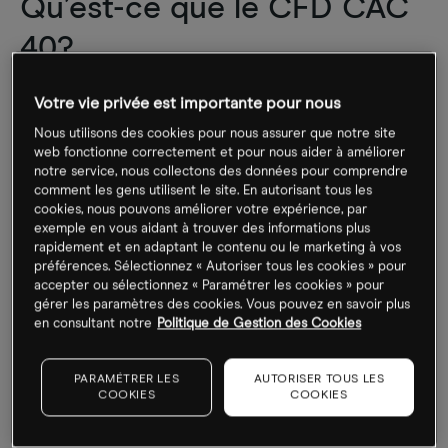
Qu’est-ce que le CFD CAC
40?
Le CFD CAC 40, aussi appelé CFD France 40, est un
Votre vie privée est importante pour nous
produit financier dérivé dont la valeur dépend
Nous utilisons des cookies pour nous assurer que notre site
directement des variations de l’indice boursier français
web fonctionne correctement et pour nous aider à améliorer
de référence
(le CAC 40).
notre service, nous collectons des données pour comprendre
comment les gens utilisent le site. En autorisant tous les
cookies, nous pouvons améliorer votre expérience, par
Comme tous les indices boursiers, le CAC 40 n’est que
exemple en vous aidant à trouver des informations plus
le résultat d’une formule mathématique, il ne peut donc
rapidement et en adaptant le contenu ou le marketing à vos
pas être échangé tel quel. Pour miser sur les fluctuations
préférences. Sélectionnez « Autoriser tous les cookies » pour
accepter ou sélectionnez « Paramétrer les cookies » pour
de l’indice, les investisseurs doivent donc reproduire
gérer les paramètres des cookies. Vous pouvez en savoir plus
eux-mêmes le panier d’actions qui le composent ou
en consultant notre
Politique de Gestion des Cookies
recourir à des produits financiers dérivés tels que les
Futures ou les
CFD
.
PARAMÉTRER LES
AUTORISER TOUS LES
COOKIES
COOKIES
Or, si l’achat direct d’un panier d’actions peut être
intéressant dans le cadre d’opérations impliquant de très