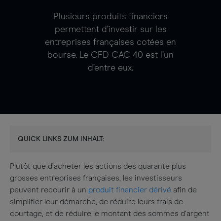
Plusieurs produits financiers
permettent d’investir sur les
entreprises françaises cotées en
bourse. Le CFD CAC 40 est l’un
d’entre eux.
QUICK LINKS ZUM INHALT:
Plutôt que d’acheter les actions des quarante plus
grosses entreprises françaises, les investisseurs
peuvent recourir à un
produit financier dérivé
afin de
simplifier leur démarche, de réduire leurs frais de
courtage, et de réduire le montant des sommes d’argent