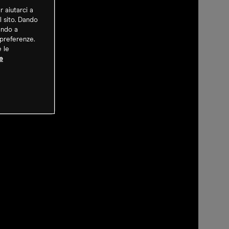
r aiutarci a
l sito. Dando
ando a
 preferenze.
e le
e