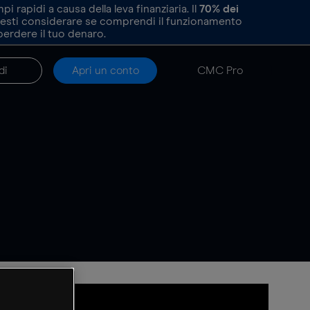
rapidi a causa della leva finanziaria. Il
70%
dei
resti considerare se comprendi il funzionamento
perdere il tuo denaro.
di
Apri un conto
CMC Pro