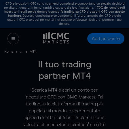
I CFD e le opzioni OTC sono strumenti complessi e comportano un elevato rischio di
perdita di denaro in tempi rapidi a causa della leva finanziaria. Il
70%
dei conti degli
investitori retail perde denaro quando fa trading su CFD o opzioni OTC con questo
fornitore
. Dovresti considerare se comprendi il funzionamento dei CFD e delle
opzioni OTC e se puoi permetterti di assumere l’elevato rischio di perdere il tuo
denaro.
Apri un conto
Home
MT4
Il tuo trading
partner MT4
Scarica MT4 e apri un conto per
negoziare CFD con CMC Markets. Fai
trading sulla piattaforma di trading più
popolare al mondo, e sperimentate
spread ridotti e affidabili insieme a una
1
velocità di esecuzione fulminea
su oltre