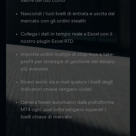
valore del tuo conto
Nascondi i tuoi livelli di entrata e uscita dal
mercato con gli ordini stealth
Collega i dati in tempo reale a Excel con il
nostro plugin Excel RTD
Imposta ordini multipli di stop-loss e take-
profit per strategie di gestione del denaro
più avanzate
Ricevi avvisi via e-mail qualora i livelli degli
indicatori chiave vengano violati
Genera tweet automatici dalla piattaforma
MT4 ogni qual volta vengano superati i
livelli chiave di mercato