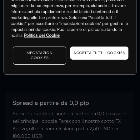
utilizzano il sito. Dando il consenso a tutti i cookie, possiamo
migliorare la tua esperienza, per esempio, aiutando a trovare
informazioni più rapidamente e adattando i contenuti o il
marketing alle tue preferenze. Seleziona "Accetta tutti i
cookies" per accettare o "Impostazioni cookies" per gestire le
impostazioni dei cookie. Puoi saperne di più consultando la
nostra
Politica dei Cookie
Strumento
Strumento
Strumento
Spread
Spread
Spread
Tasso di Margine
Tasso di Margine
Tasso di Margine
IMPOSTAZIONI
ACCETTA TUTTI I COOKIES
-
-
-
-
-
-
-
-
-
Perché fare trading
COOKIES
su MT4 con noi?
-
-
-
-
-
-
-
-
-
-
-
-
-
-
-
Spread a partire da 0,0 pip
-
-
-
-
-
-
Spread ultraridotti, anche a partire da 0,0 pips sulle
sei principali coppie Forex con il nostro conto FX
-
-
-
-
-
-
Active, oltre a commissione pari a 2,50 USD per
100.000 USD.