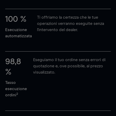
100 %
Ti offriamo la certezza che le tue
operazioni verranno eseguite senza
Esecuzione
l'intervento del dealer.
automatizzata
98,8
Eseguiamo il tuo ordine senza errori di
quotazione e, ove possibile, al prezzo
%
visualizzato.
Tasso
esecuzione
2
ordini