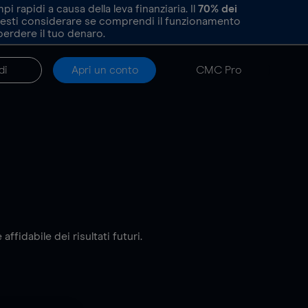
rapidi a causa della leva finanziaria. Il
70%
dei
resti considerare se comprendi il funzionamento
perdere il tuo denaro.
di
Apri un conto
CMC Pro
fidabile dei risultati futuri.