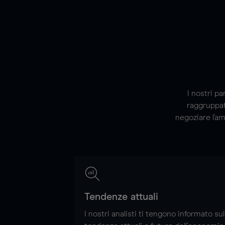
I nostri pa
raggruppat
negoziare l'am
Tendenze attuali
I nostri analisti ti tengono informato sul