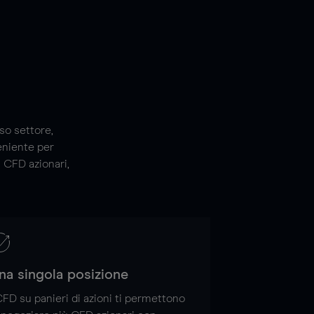
sso settore,
eniente per
i CFD azionari,
na singola posizione
CFD su panieri di azioni ti permettono