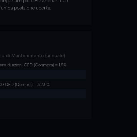
 negoziare più CFD azionari con
'unica posizione aperta.
so di Mantenimento (annuale)
ere di azioni CFD (Conmpra) = 1.9%
00 CFD (Compra) = 3.23 %