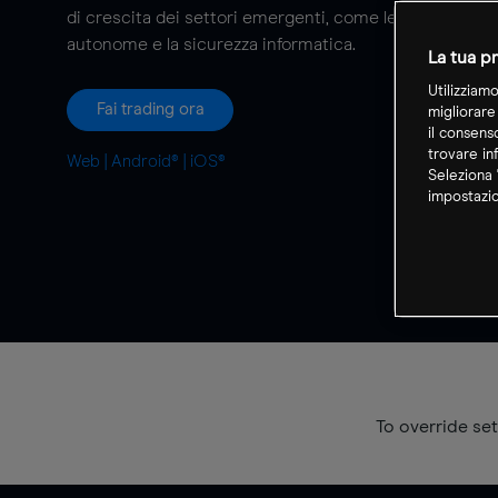
di crescita dei settori emergenti, come le autovetture
autonome e la sicurezza informatica.
La tua pr
Utilizziam
Fai trading ora
migliorare
il consens
trovare in
Web
|
Android®
|
iOS®
Seleziona 
impostazio
To override set