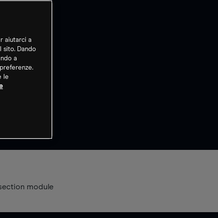
r aiutarci a
l sito. Dando
ando a
 preferenze.
e le
e
section module