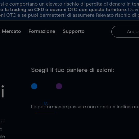
e comportano un elevato rischio di perdita di denaro in tempi 
ndo fa trading su CFD o opzioni OTC con questo fornitore
. Dov
ni OTC e se puoi permetterti di assumere l’elevato rischio di 
di Mercato
Formazione
Supporto
Acce
Scegli il tuo paniere di azioni:
i
1A
Le performance passate non sono un indicatore af
ri,
un
ale