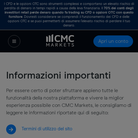
I CFD e le opzioni OTC sono strumenti complessi e comportano un elevato rischio di
perdita di denaro in tempi rapidi a causa della leva finanziaria. Il
70%
dei conti degli
investitori retail perde denaro quando fa trading su CFD o opzioni OTC con questo
fornitore
. Dovresti considerare se comprendi il funzionamento dei CFD e delle
opzioni OTC e se puoi permetterti di assumere l’elevato rischio di perdere il tuo
denaro.
Apri un conto
Informazioni importanti
Per essere certo di poter sfruttare appieno tutte le
funzionalità della nostra piattaforma e vivere la miglior
esperienza possibile con CMC Markets, le consigliamo di
leggere le informazioni riportate qui di seguito:
Termini di utilizzo del sito