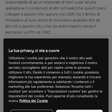
responsabile di alcun materiale di terzi o per alcuna
operazione o contenuto di altri siti web (che questi siano
collegati a questo sito oppure no). CMC ha il diritto di
richiedere ai suoi utenti di rimuovere qualsiasi link da
altri siti a questo sito, che sia stato inserito senza il
permesso scritto di CMC.
Responsabilità di CMC
La tua privacy ci sta a cuore
Benché CMC aggiorni il suo sito regolarmente, non può
Utilizziamo i cookie per garantire che il nostro sito web
comunque garantire che tutte le informazioni o materiali
funzioni correttamente, e per aiutarci a migliorare il nostro
contenuti nel sito siano attuali o accurati, né che tutti i
servizio, raccogliamo dati per capire come le persone
utilizzano il sito. Dando il consenso a tutti i cookie, possiamo
prodotti o servizi proposti sul sito siamo disponibili. CMC
migliorare la tua esperienza, per esempio, aiutando a trovare
potrebbe modificare il materiale presente su questo sito
informazioni più rapidamente e adattando i contenuti o il
in qualsiasi momento e senza preavviso.
marketing alle tue preferenze. Seleziona "Accetta tutti i
cookies" per accettare o "Impostazioni cookies" per gestire le
impostazioni dei cookie. Puoi saperne di più consultando la
Ad eccezione di quanto indicato sopra riguardo ai servizi,
nostra
Politica dei Cookie
questo sito e tutti i software e materiali presenti su
questo sito sono forniti così come sono e quando sono