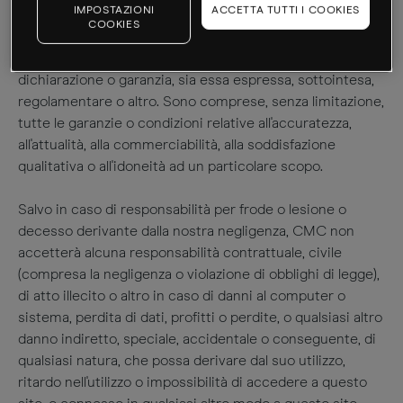
IMPOSTAZIONI
ACCETTA TUTTI I COOKIES
disponibili, senza alcuna garanzia di accuratezza,
COOKIES
tempestività o completezza. Nella misura consentita
dalla legge, viene qui di seguito esclusa qualsiasi
dichiarazione o garanzia, sia essa espressa, sottointesa,
regolamentare o altro. Sono comprese, senza limitazione,
tutte le garanzie o condizioni relative all'accuratezza,
all'attualità, alla commerciabilità, alla soddisfazione
qualitativa o all'idoneità ad un particolare scopo.
Salvo in caso di responsabilità per frode o lesione o
decesso derivante dalla nostra negligenza, CMC non
accetterà alcuna responsabilità contrattuale, civile
(compresa la negligenza o violazione di obblighi di legge),
di atto illecito o altro in caso di danni al computer o
sistema, perdita di dati, profitti o perdite, o qualsiasi altro
danno indiretto, speciale, accidentale o conseguente, di
qualsiasi natura, che possa derivare dal suo utilizzo,
ritardo nell'utilizzo o impossibilità di accedere a questo