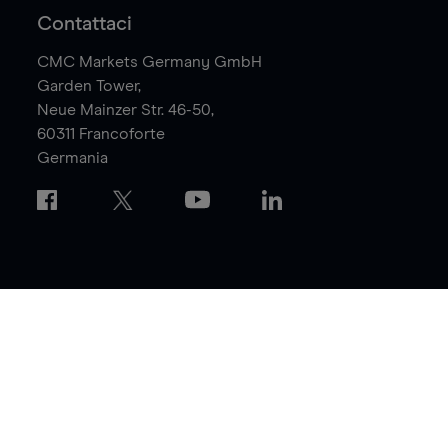
Contattaci
CMC Markets Germany GmbH
Garden Tower,
Neue Mainzer Str. 46-50,
60311
Francoforte
Germania