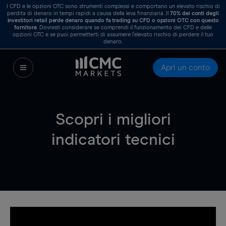
I CFD e le opzioni OTC sono strumenti complessi e comportano un elevato rischio di
perdita di denaro in tempi rapidi a causa della leva finanziaria. Il
70%
dei conti degli
investitori retail perde denaro quando fa trading su CFD o opzioni OTC con questo
fornitore
. Dovresti considerare se comprendi il funzionamento dei CFD e delle
opzioni OTC e se puoi permetterti di assumere l’elevato rischio di perdere il tuo
denaro.
Apri un conto
Scopri i migliori
indicatori tecnici