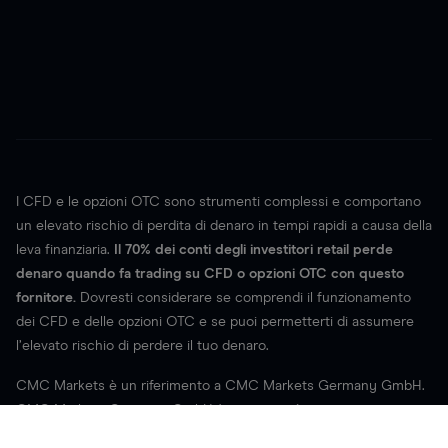
I CFD e le opzioni OTC sono strumenti complessi e comportano
un elevato rischio di perdita di denaro in tempi rapidi a causa della
leva finanziaria.
Il
70%
dei conti degli investitori retail perde
denaro quando fa trading su CFD o opzioni OTC con questo
fornitore.
Dovresti considerare se comprendi il funzionamento
dei CFD e delle opzioni OTC e se puoi permetterti di assumere
l’elevato rischio di perdere il tuo denaro.
CMC Markets è un riferimento a CMC Markets Germany GmbH.
CMC Markets Germany GmbH è una società autorizzata e
regolamentata dal Bundesanstalt für