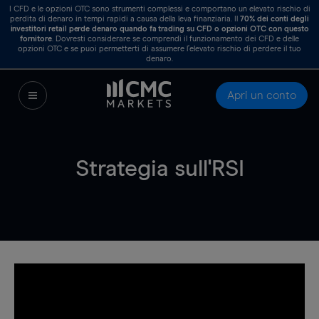
I CFD e le opzioni OTC sono strumenti complessi e comportano un elevato rischio di
perdita di denaro in tempi rapidi a causa della leva finanziaria. Il
70%
dei conti degli
investitori retail perde denaro quando fa trading su CFD o opzioni OTC con questo
fornitore
. Dovresti considerare se comprendi il funzionamento dei CFD e delle
opzioni OTC e se puoi permetterti di assumere l’elevato rischio di perdere il tuo
denaro.
Apri un conto
Strategia sull'RSI