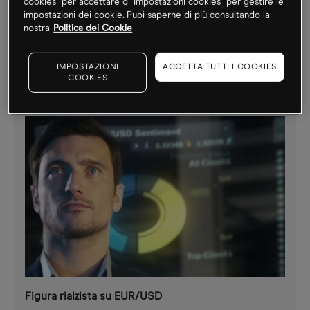
cookies" per accettare o "Impostazioni cookies" per gestire le
impostazioni dei cookie. Puoi saperne di più consultando la
Studio sul dato Nonfarm payroll
nostra
Politica dei Cookie
Altri video
IMPOSTAZIONI
ACCETTA TUTTI I COOKIES
COOKIES
Figura rialzista su EUR/USD