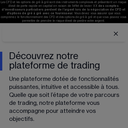
Les CFD et les options de gré à gré sont des instruments complexes et présentent un risque 
élevé de perte rapide en capital en raison de l’effet de levier. 
XX
des comptes 
d’investisseurs particuliers perdent de l’argent lors de la négociation de CFD et 
d’options de gré à gré avec ce fournisseur. 
V
ous devez vous assurer que vous 
comprenez le fonctionnement des CFD et des options de gré à gré et que vous pouvez vous 
permettre de prendre le risque élevé de perdre votre argent. 
Découvrez notre
plateforme de trading
Une plateforme dotée de fonctionnalités 
puissantes, intuitive et accessible à tous. 
Quelle que soit l’étape de votre parcours 
de trading, notre plateforme vous 
accompagne pour atteindre vos 
objectifs.