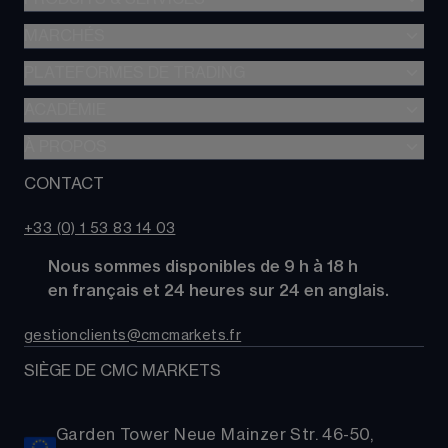
MARCHÉS
Trading de CFD
CFD à Risque Limité
PLATEFORMES DE TRADING
Forex
Trading d’options
Indices
ACADÉMIE
CMC Next Generation
Comparez des comptes
Actions
Application mobile CMC
À PROPOS
Académie
Coûts
Matières Premières
TradingView
Glossaire
CONTACT
À propos de CMC Markets
Alpha
Obligations
MetaTrader 4 (MT4)
Actualités
Nous contacter
CMC Pro
ETFs
+33 (0) 1 53 83 14 03
Nos analystes de marché
FAQs
Cryptomonnaies
      Nous sommes disponibles de 9 h à 18 h
Support
Paniers d'Actions
      en français et 24 heures sur 24 en anglais.
Relations publiques
gestionclients@cmcmarkets.fr
SIÈGE DE CMC MARKETS
Garden Tower Neue Mainzer Str. 46-50,