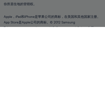
你所居住地的管辖权。
Apple，iPad和iPhone是苹果公司的商标，在美国和其他国家注册。
App Store是Apple公司的商标。© 2012 Samsung
Telecommunications America, LLC. Samsung and Galaxy S 是
Samsung Electrics Co,. Ltd 的注册商标。Android是Google Inc 的
商标。本页面的某些部分是通过Google创建和共享并根据知识共享
署名3.0授权中的条款而使用。
该广告未经新加坡金融管理局审核。
法律文件
重要信息
隐私条款
Cookies
监管
公共关系
职业机会
联系我们
©
2026
CMC Markets