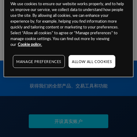
订单执行政策(英文)
We use cookies to ensure our website works properly, and to help
us improve our service, we collect data to understand how people
订单执行政策(
中文
)
use the site. By allowing all cookies, we can enhance your
experience by, for example, helping you find information more
如果与上述文件有任何差异，以英文版本为准。
quickly and tailoring content or marketing to your preferences.
Select “Allow all cookies” to agree or “Manage preferences” to
manage cookie settings. You can find out more by viewing
our
Cookie policy.
MANAGE PREFERENCES
ALLOW ALL COOKIES
开设账户t
获得我们的全部产品、交易工具和功能
开设真实账户