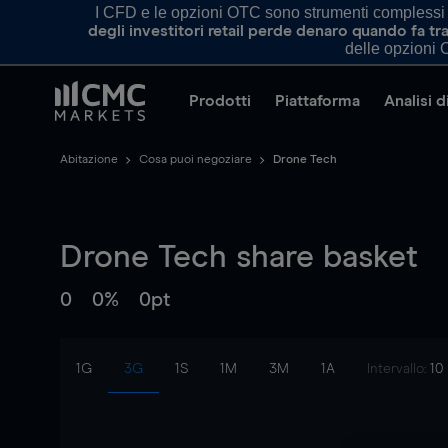
I CFD e le opzioni OTC sono strumenti complessi e 
degli investitori retail perde denaro quando fa 
delle opzioni O
Prodotti
Piattaforma
Analisi 
Abitazione
Cosa puoi negoziare
Drone Tech
Drone Tech
share basket
0
0%
0pt
1G
3G
1S
1M
3M
1A
Intervallo:
10