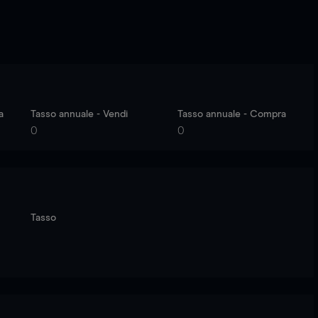
a
Tasso annuale - Vendi
Tasso annuale - Compra
0
0
Tasso