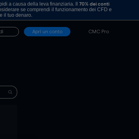
di a causa della leva finanziaria. Il
70% dei conti
onsiderare se comprendi il funzionamento dei CFD e
e il tuo denaro.
di
Apri un conto
CMC Pro