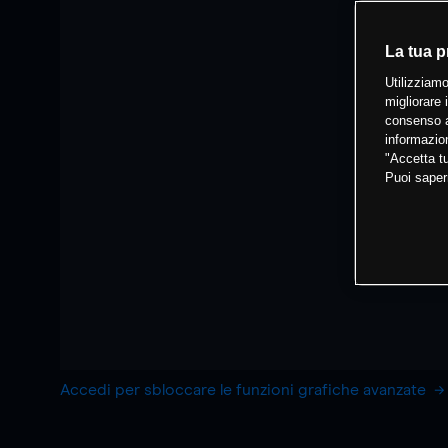
La tua p
Utilizziamo
migliorare 
consenso a
informazion
"Accetta tu
Puoi saper
Accedi per sbloccare le funzioni grafiche avanzate