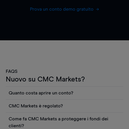
Prova un conto demo gratuito
FAQS
Nuovo su CMC Markets?
Quanto costa aprire un conto?
Non ci sono costi per aprire un conto CFD reale.
CMC Markets è regolato?
Puoi anche visualizzare gratuitamente i prezzi e
CMC Markets Germany GmbH è un broker
utilizzare strumenti come grafici, notizie Reuters
Come fa CMC Markets a proteggere i fondi dei
regolamentato dall'Autorità federale tedesca di
o rapporti quantitativi sui titoli azionari di
clienti?