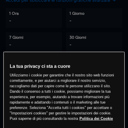
Accedi per sbloccare le funzioni grafiche avanzate
1 Ora
1 Giorno
-
-
7 Giorni
30 Giorni
-
-
La tua privacy ci sta a cuore
0
% dei clienti hanno posizioni
su
Utilizziamo i cookie per garantire che il nostro sito web funzioni
questo prodotto
correttamente, e per aiutarci a migliorare il nostro servizio,
raccogliamo dati per capire come le persone utilizzano il sito.
Dando il consenso a tutti i cookie, possiamo migliorare la tua
Fai trading
esperienza, per esempio, aiutando a trovare informazioni più
rapidamente e adattando i contenuti o il marketing alle tue
preferenze. Seleziona "Accetta tutti i cookies" per accettare o
"Impostazioni cookies" per gestire le impostazioni dei cookie.
Puoi saperne di più consultando la nostra
Politica dei Cookie