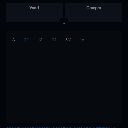
Vendi
Compra
-
-
0
1G
3G
1S
1M
3M
1A