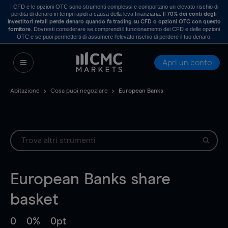
I CFD e le opzioni OTC sono strumenti complessi e comportano un elevato rischio di
perdita di denaro in tempi rapidi a causa della leva finanziaria. Il
70% dei conti degli
investitori retail perde denaro quando fa trading su CFD o opzioni OTC con questo
. Dovresti considerare se comprendi il funzionamento dei CFD e delle opzioni
fornitore
OTC e se puoi permetterti di assumere l’elevato rischio di perdere il tuo denaro.
Apri un conto
Abitazione
Cosa puoi negoziare
European Banks
European Banks
share
basket
0
0%
0pt