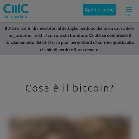
PERSONALE
GRUPPO
PRO
Italia (IT)
Apri un conto
menu
Chiamaci al numero +39 02 3600 9604
Il 78% di conti di investitori al dettaglio perdono denaro a causa delle
negoziazioni in CFD con questo fornitore.
Valuta se comprendi il
funzionamento dei CFD e se puoi permetterti di correre questo alto
rischio di perdere il tuo denaro.
Cosa è il bitcoin?