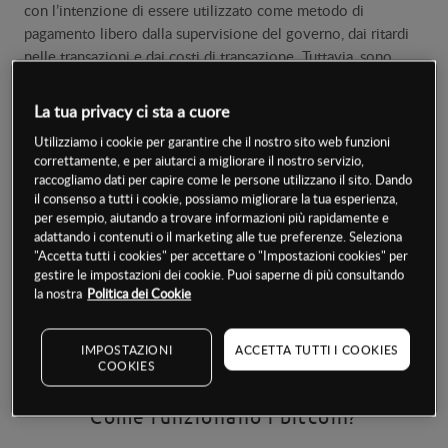
con l’intenzione di essere utilizzato come metodo di
pagamento libero dalla supervisione del governo, dai ritardi
nelle transazioni e dai costi di transazione. Tuttavia, sono
ancora pochi i business e i consumatori che lo utilizzano
come forma di pagamento, e il bitcoin è attualmente troppo
La tua privacy ci sta a cuore
volatile per fornire un’alternativa legittima alla moneta
Utilizziamo i cookie per garantire che il nostro sito web funzioni
tradizionale.
correttamente, e per aiutarci a migliorare il nostro servizio,
raccogliamo dati per capire come le persone utilizzano il sito. Dando
il consenso a tutti i cookie, possiamo migliorare la tua esperienza,
Prima di tutto, il bitcoin è ora utilizzato come forma
per esempio, aiutando a trovare informazioni più rapidamente e
d’investimento. Le sue caratteristiche somigliano più a quelle
adattando i contenuti o il marketing alle tue preferenze. Seleziona
delle materie prime che a quelle delle valute convenzionali;
"Accetta tutti i cookies" per accettare o "Impostazioni cookies" per
questo è dovuto al fatto che il bitcoin va al di là dell’influenza
gestire le impostazioni dei cookie. Puoi saperne di più consultando
di una singola economia e non viene intaccato dai
la nostra
Politica dei Cookie
cambiamenti di politica monetaria. Ciononostante, vi sono
diversi fattori che influenzano i prezzi dei bitcoin, e questi
IMPOSTAZIONI
ACCETTA TUTTI I COOKIES
dovrebbero essere tenuti in grande considerazione dai trader.
COOKIES
Come funzionano i bitcoin?