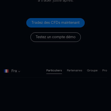
à trader juste après.
Tradez des CFDs maintenant
Testez un compte démo
Fra
Particuliers
Partenaires
Groupe
Pro