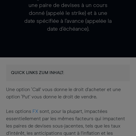
une paire de devises à un cours
donné (appelé le strike) et à une
date spécifiée à l’avance (appelée la
date d’échéance).
QUICK LINKS ZUM INHALT:
Une option ‘Call’ vous donne le droit d’acheter et une
option ‘Put’ vous donne le droit de vendre.
Les options
FX
sont, pour la plupart, impactées
essentiellement par les mêmes facteurs qui impactent
les paires de devises sous-jacentes, tels que les taux
d’intérêt, les anticipations quant à l’inflation et les