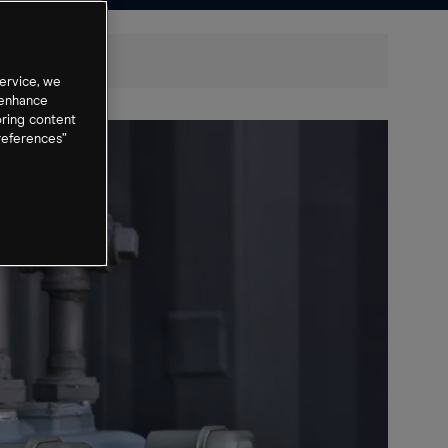
ervice, we
 enhance
oring content
references”