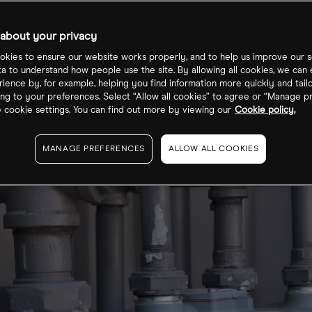
about your privacy
kies to ensure our website works properly, and to help us improve our s
ta to understand how people use the site. By allowing all cookies, we can
ience by, for example, helping you find information more quickly and tail
ng to your preferences. Select “Allow all cookies” to agree or “Manage p
cookie settings. You can find out more by viewing our
Cookie policy.
MANAGE PREFERENCES
ALLOW ALL COOKIES