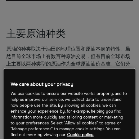
主要原油种类
原油的种类取决于油田的地理位置和原油本身的特性。虽
然目前全球市场上有数百种原油交易，但有目前全球市场
上主要以两种类型的原油作为全球原油油价基准。它们分
别是西德克萨斯中间基原油价格和布伦特原油价格。
We care about your privacy
西德克萨斯中间基原油（WTI）：
顾名思义，WTI主要产自
美国德克萨斯州、路易斯安那州和北达科他州的油田。因
We use cookies to ensure our website works properly, and to
help us improve our service, we collect data to understand
为其密度低和含硫量低，所以它被称为“轻质低硫原油”。
how people use the site. By allowing all cookies, we can
与“重质”或“酸”油相比，WTI所具有的特性使其生产成本更
enhance your experience by, for example, helping you find
低且更易于提炼。WTI是美国原油消费的主要基准。
information more quickly and tailoring content or marketing
to your preferences. Select “Allow all cookies” to agree or
“Manage preferences” to manage cookie settings. You can
布伦特原油：
布伦特原油产自欧洲北海的15个不同油田。
find out more by viewing our
Cookie policy.
它也被描述为一种“清淡而甜”的油（低硫原油），尽管它