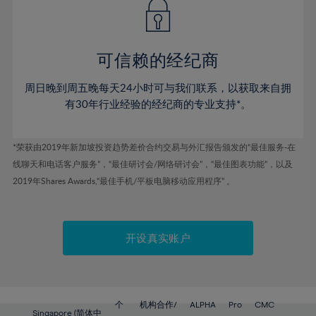
49%
49%
56%
56%
43%
50%
50%
57%
57%
44%
51%
51%
58%
58%
可信赖的经纪商
45%
52%
52%
59%
59%
46%
53%
53%
周日晚到周五晚每天24小时可与我们联系，以获取来自拥
60%
60%
47%
有30年行业经验的经纪商的专业支持*。
54%
54%
61%
61%
48%
55%
55%
62%
62%
*荣获由2019年新加坡投资趋势差价合约交易与外汇报告颁发的“最佳服务-在
49%
56%
56%
63%
63%
线聊天和电话客户服务”，“最佳研讨会/网络研讨会”，“最佳图表功能”，以及
50%
57%
57%
2019年Shares Awards,“最佳手机/平板电脑移动应用程序” 。
64%
64%
51%
58%
58%
65%
65%
52%
59%
59%
66%
66%
开设真实账户
53%
60%
60%
67%
67%
54%
61%
61%
68%
68%
55%
62%
62%
69%
69%
56%
个
机构合作/
ALPHA
Pro
CMC
Singapore (简体中