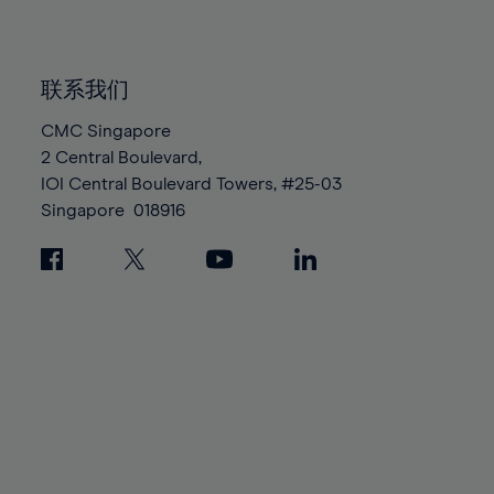
91%
91%
98%
98%
85%
92%
92%
99%
99%
86%
93%
93%
100%
100%
联系我们
87%
94%
94%
88%
CMC Singapore
95%
95%
2 Central Boulevard,
89%
96%
96%
IOI Central Boulevard Towers, #25-03
90%
97%
97%
Singapore
018916
91%
98%
98%
92%
99%
99%
93%
100%
100%
94%
95%
96%
97%
98%