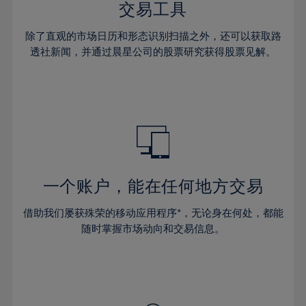
35%
35%
42%
42%
交易工具
29%
36%
36%
43%
43%
30%
除了直观的市场日历和形态识别扫描之外，还可以获取路
37%
37%
44%
44%
透社新闻，并通过晨星公司的股票研究获得股票见解。
31%
38%
38%
45%
45%
32%
39%
39%
46%
46%
33%
40%
40%
47%
47%
34%
41%
41%
48%
48%
35%
42%
42%
49%
49%
36%
43%
43%
50%
50%
一个账户，能在任何地方交易
37%
44%
44%
51%
51%
38%
借助我们屡获殊荣的移动应用程序*，无论身在何处，都能
45%
45%
52%
52%
随时掌握市场动向和交易信息。
39%
46%
46%
53%
53%
40%
47%
47%
54%
54%
41%
48%
48%
55%
55%
42%