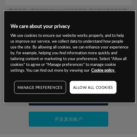
数据来源：基于CMC Markets以往的表现, 无法保证将来的结果。
We care about your privacy
交易明细
We use cookies to ensure our website works properly, and to help
us improve our service, we collect data to understand how people
保证金率
use the site. By allowing all cookies, we can enhance your experience
最小数额
-
by, for example, helping you find information more quickly and
tailoring content or marketing to your preferences. Select “Allow all
交易时间
1级保证金率
-
层级
单位
费率
cookies” to agree or “Manage preferences” to manage cookie
settings. You can find out more by viewing our
Cookie policy.
允许GSLO
是
基于相关差价合约金融产品的价格明细
日
交易时间
GSLO最小价差
-
MANAGE PREFERENCES
ALLOW ALL COOKIES
显示的交易时间是新加坡当地时间
允许做空
是
试用模拟账户
持仓成本-买入
持仓成本-卖出
开设真实账户
最近更新：