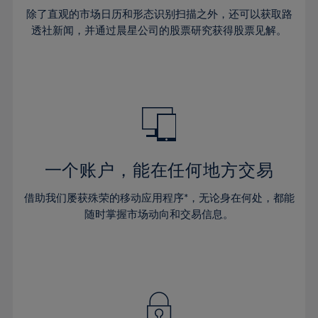
36%
36%
43%
43%
30%
除了直观的市场日历和形态识别扫描之外，还可以获取路
37%
37%
44%
44%
透社新闻，并通过晨星公司的股票研究获得股票见解。
31%
38%
38%
45%
45%
32%
39%
39%
46%
46%
33%
40%
40%
47%
47%
34%
41%
41%
48%
48%
35%
42%
42%
49%
49%
36%
43%
43%
50%
50%
一个账户，能在任何地方交易
37%
44%
44%
51%
51%
38%
借助我们屡获殊荣的移动应用程序*，无论身在何处，都能
45%
45%
52%
52%
随时掌握市场动向和交易信息。
39%
46%
46%
53%
53%
40%
47%
47%
54%
54%
41%
48%
48%
55%
55%
42%
49%
49%
56%
56%
43%