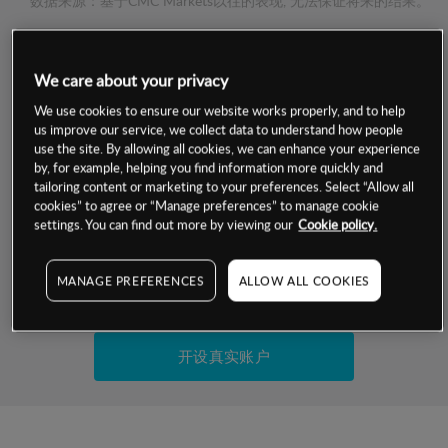
数据来源：基于CMC Markets以往的表现, 无法保证将来的结果。
交易明细
We care about your privacy
We use cookies to ensure our website works properly, and to help
保证金率
最小数额
-
us improve our service, we collect data to understand how people
use the site. By allowing all cookies, we can enhance your experience
交易时间
1级保证金率
-
by, for example, helping you find information more quickly and
层级
单位
费率
tailoring content or marketing to your preferences. Select “Allow all
允许GSLO
否
cookies” to agree or “Manage preferences” to manage cookie
基于相关差价合约金融产品的价格明细
settings. You can find out more by viewing our
Cookie policy.
日
交易时间
GSLO最小价差
-
显示的交易时间是新加坡当地时间
允许做空
是
MANAGE PREFERENCES
ALLOW ALL COOKIES
试用模拟账户
持仓成本-买入
持仓成本-卖出
开设真实账户
最近更新：