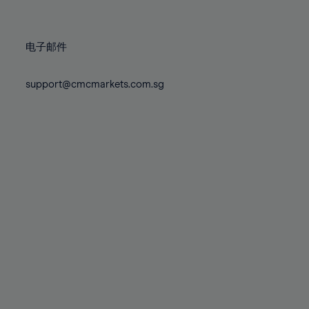
78%
78%
85%
85%
72%
79%
79%
86%
86%
73%
80%
80%
87%
87%
电子邮件
74%
81%
81%
88%
88%
75%
82%
82%
support@cmcmarkets.com.sg
89%
89%
76%
83%
83%
90%
90%
77%
84%
84%
91%
91%
78%
85%
85%
92%
92%
79%
86%
86%
93%
93%
80%
87%
87%
94%
94%
81%
88%
88%
95%
95%
82%
89%
89%
96%
96%
83%
90%
90%
97%
97%
84%
91%
91%
98%
98%
85%