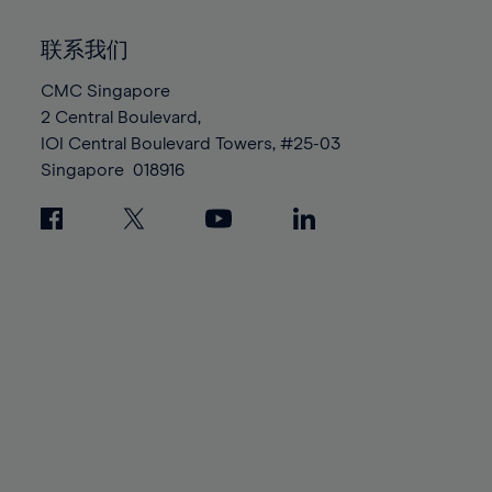
92%
92%
99%
99%
86%
93%
93%
100%
100%
联系我们
87%
94%
94%
88%
CMC Singapore
95%
95%
2 Central Boulevard,
89%
96%
96%
IOI Central Boulevard Towers, #25-03
90%
97%
97%
Singapore
018916
91%
98%
98%
92%
99%
99%
93%
100%
100%
94%
95%
96%
97%
98%
99%