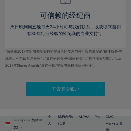
50%
50%
57%
57%
44%
51%
51%
58%
58%
可信赖的经纪商
45%
52%
52%
59%
59%
46%
53%
53%
周日晚到周五晚每天24小时可与我们联系，以获取来自拥
60%
60%
47%
有30年行业经验的经纪商的专业支持*。
54%
54%
61%
61%
48%
55%
55%
62%
62%
*荣获由2019年新加坡投资趋势差价合约交易与外汇报告颁发的“最佳服务-在
49%
56%
56%
63%
63%
线聊天和电话客户服务”，“最佳研讨会/网络研讨会”，“最佳图表功能”，以及
50%
57%
57%
2019年Shares Awards,“最佳手机/平板电脑移动应用程序” 。
64%
64%
51%
58%
58%
65%
65%
52%
59%
59%
66%
66%
开设真实账户
53%
60%
60%
67%
67%
54%
61%
61%
68%
68%
55%
62%
62%
69%
69%
56%
个
机构合作/
ALPHA
Pro
CMC
63%
63%
Singapore (简体中
70%
70%
人
代理
Markets 集
57%
文)
团