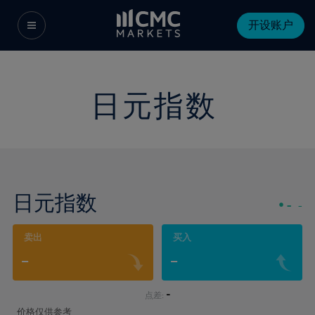
开设账户
日元指数
日元指数
-
-
卖出
买入
-
-
-
点差:
价格仅供参考