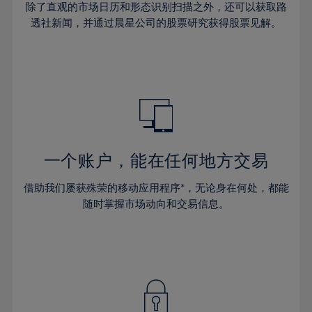
37%
37%
44%
除了直观的市场日历和形态识别扫描之外，还可以获取路
31%
31%
38%
38%
透社新闻，并通过晨星公司的股票研究获得股票见解。
45%
32%
32%
39%
39%
46%
33%
33%
40%
40%
47%
34%
34%
41%
41%
48%
35%
35%
42%
42%
49%
36%
36%
43%
43%
50%
37%
37%
44%
44%
一个账户，能在任何地方交易
51%
38%
38%
45%
45%
52%
借助我们屡获殊荣的移动应用程序*，无论身在何处，都能
39%
39%
46%
46%
53%
随时掌握市场动向和交易信息。
40%
40%
47%
47%
54%
41%
41%
48%
48%
55%
42%
42%
49%
49%
56%
43%
43%
50%
50%
57%
44%
44%