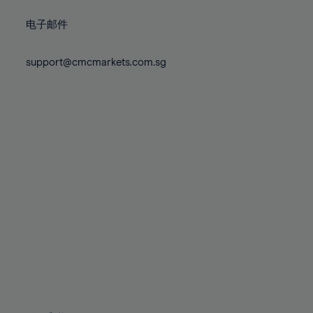
79%
79%
86%
73%
73%
80%
80%
87%
电子邮件
74%
74%
81%
81%
88%
75%
75%
82%
82%
support@cmcmarkets.com.sg
89%
76%
76%
83%
83%
90%
77%
77%
84%
84%
91%
78%
78%
85%
85%
92%
79%
79%
86%
86%
93%
80%
80%
87%
87%
94%
81%
81%
88%
88%
95%
82%
82%
89%
89%
96%
83%
83%
90%
90%
97%
84%
84%
91%
91%
98%
85%
85%
92%
92%
99%
86%
86%