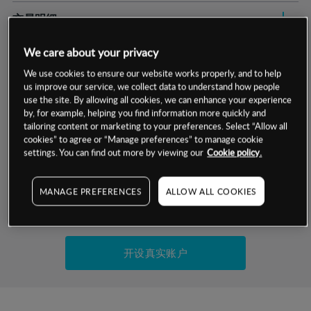
交易明细
保证金率
We care about your privacy
最小数额
-
We use cookies to ensure our website works properly, and to help
指数成分比重
1级保证金率
-
us improve our service, we collect data to understand how people
层级
单位
费率
use the site. By allowing all cookies, we can enhance your experience
允许GSLO
否
by, for example, helping you find information more quickly and
交易时间
tailoring content or marketing to your preferences. Select “Allow all
组成部分
单位
比重
GSLO最小价差
-
cookies” to agree or “Manage preferences” to manage cookie
settings. You can find out more by viewing our
Cookie policy.
基于相关差价合约金融产品的价格明细
日
交易时间
允许做空
是
显示的交易时间是新加坡当地时间
持仓成本-买入
MANAGE PREFERENCES
ALLOW ALL COOKIES
试用模拟账户
持仓成本-卖出
最近更新：
开设真实账户