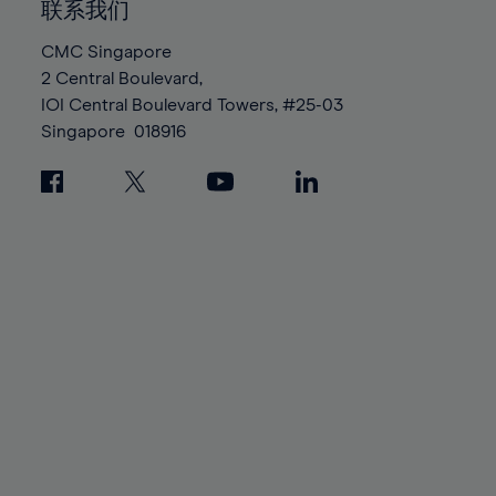
93%
93%
100%
联系我们
87%
87%
94%
94%
CMC Singapore
88%
88%
95%
95%
2 Central Boulevard,
89%
89%
96%
96%
IOI Central Boulevard Towers, #25-03
90%
90%
Singapore
018916
97%
97%
91%
91%
98%
98%
92%
92%
99%
99%
93%
93%
100%
100%
94%
94%
95%
95%
96%
96%
97%
97%
98%
98%
99%
99%
100%
100%