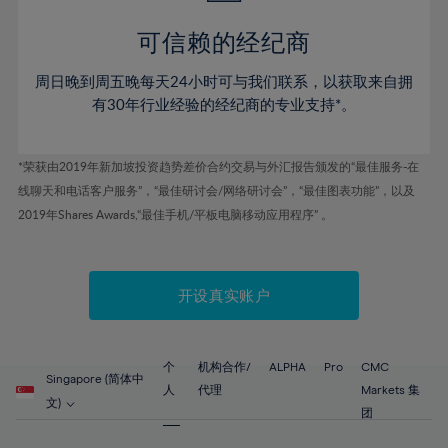
51%
51%
58%
45%
45%
52%
52%
59%
可信赖的经纪商
46%
46%
53%
53%
60%
周日晚到周五晚每天24小时可与我们联系，以获取来自拥
47%
47%
54%
54%
61%
有30年行业经验的经纪商的专业支持*。
48%
48%
55%
55%
62%
49%
49%
56%
56%
63%
*荣获由2019年新加坡投资趋势差价合约交易与外汇报告颁发的“最佳服务-在
50%
50%
57%
57%
线聊天和电话客户服务”，“最佳研讨会/网络研讨会”，“最佳图表功能”，以及
64%
51%
51%
2019年Shares Awards,“最佳手机/平板电脑移动应用程序” 。
58%
58%
65%
52%
52%
59%
59%
66%
53%
53%
60%
60%
67%
开设真实账户
54%
54%
61%
61%
68%
55%
55%
62%
62%
69%
56%
56%
个
机构合作/
ALPHA
Pro
CMC
63%
63%
Singapore (简体中
70%
人
代理
Markets 集
57%
57%
文)
64%
64%
团
71%
58%
58%