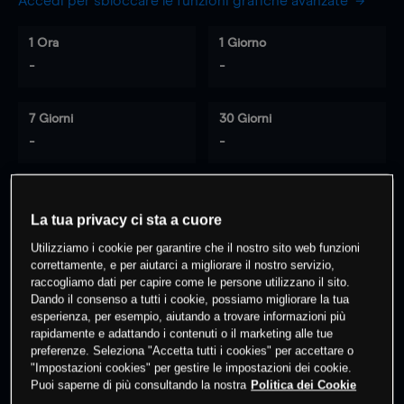
Accedi per sbloccare le funzioni grafiche avanzate
1 Ora
1 Giorno
-
-
7 Giorni
30 Giorni
-
-
0
% dei clienti hanno posizioni
su
La tua privacy ci sta a cuore
questo prodotto
Utilizziamo i cookie per garantire che il nostro sito web funzioni
correttamente, e per aiutarci a migliorare il nostro servizio,
raccogliamo dati per capire come le persone utilizzano il sito.
Dando il consenso a tutti i cookie, possiamo migliorare la tua
Fai trading
esperienza, per esempio, aiutando a trovare informazioni più
rapidamente e adattando i contenuti o il marketing alle tue
preferenze. Seleziona "Accetta tutti i cookies" per accettare o
"Impostazioni cookies" per gestire le impostazioni dei cookie.
Puoi saperne di più consultando la nostra
Politica dei Cookie