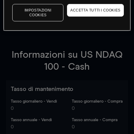
I prezzi sono solo indicativi.
Accedi
per vedere gli ultimi
IMPOSTAZIONI
ACCETTA TUTTI I COOKIES
dati di mercato
Log in
to see latest market data
COOKIES
Informazioni su
US NDAQ
100 - Cash
Tasso di mantenimento
Tasso giornaliero - Vendi
Tasso giornaliero - Compra
0
0
Tasso annuale - Vendi
Tasso annuale - Compra
0
0