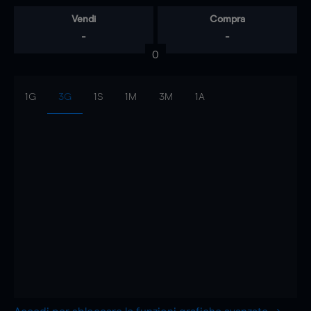
Vendi
Compra
-
-
0
1G
3G
1S
1M
3M
1A