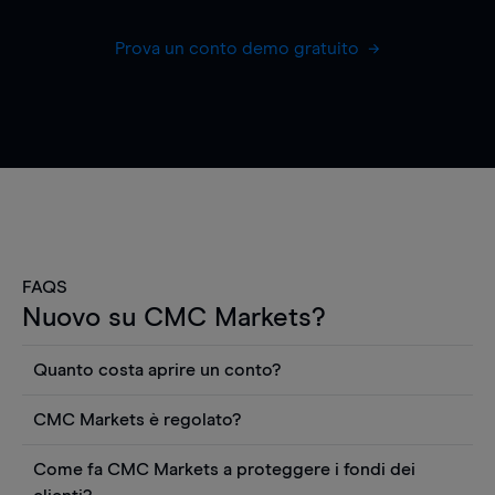
Prova un conto demo gratuito
FAQS
Nuovo su CMC Markets?
Quanto costa aprire un conto?
Non ci sono costi per aprire un conto CFD reale.
CMC Markets è regolato?
Puoi anche visualizzare gratuitamente i prezzi e
CMC Markets Germany GmbH è un broker
utilizzare strumenti come grafici, notizie Reuters
Come fa CMC Markets a proteggere i fondi dei
regolamentato dall'Autorità federale tedesca di
o rapporti quantitativi sui titoli azionari di