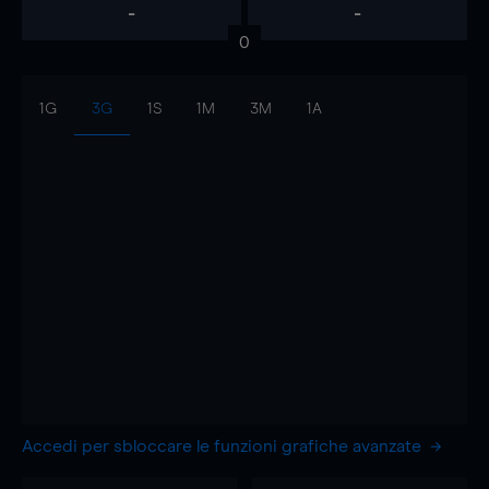
-
-
0
1G
3G
1S
1M
3M
1A
Accedi per sbloccare le funzioni grafiche avanzate