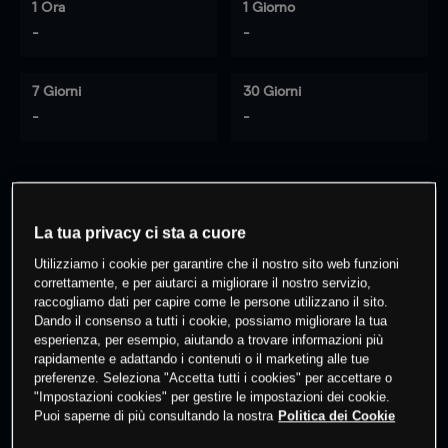
1 Ora
1 Giorno
-
-
7 Giorni
30 Giorni
-
-
0
% dei clienti hanno posizioni
su
questo prodotto
La tua privacy ci sta a cuore
Utilizziamo i cookie per garantire che il nostro sito web funzioni
correttamente, e per aiutarci a migliorare il nostro servizio,
Fai trading
raccogliamo dati per capire come le persone utilizzano il sito.
Dando il consenso a tutti i cookie, possiamo migliorare la tua
esperienza, per esempio, aiutando a trovare informazioni più
rapidamente e adattando i contenuti o il marketing alle tue
preferenze. Seleziona "Accetta tutti i cookies" per accettare o
"Impostazioni cookies" per gestire le impostazioni dei cookie.
Puoi saperne di più consultando la nostra
Politica dei Cookie
I prezzi sono solo indicativi.
Accedi
per vedere gli ultimi