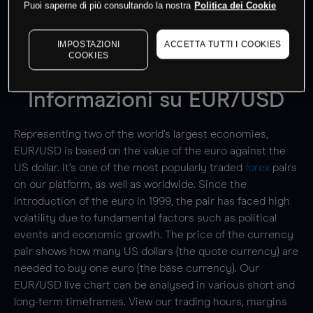
dati di mercato
Log in
to see latest market data
Puoi saperne di più consultando la nostra
Politica dei Cookie
IMPOSTAZIONI
ACCETTA TUTTI I COOKIES
COOKIES
Informazioni su
EUR/USD
Representing two of the world’s largest economies,
EUR/USD is based on the value of the euro against the
US dollar. It’s one of the most popularly traded
forex
pairs
on our platform, as well as worldwide. Since the
introduction of the euro in 1999, the pair has faced high
volatility due to fundamental factors such as political
events and economic growth. The price of the currency
pair shows how many US dollars (the quote currency) are
needed to buy one euro (the base currency). Our
EUR/USD live chart can be analysed in various short and
long-term timeframes. View our trading hours, margins