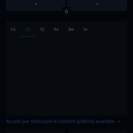
-
-
0
1G
3G
1S
1M
3M
1A
Accedi per sbloccare le funzioni grafiche avanzate