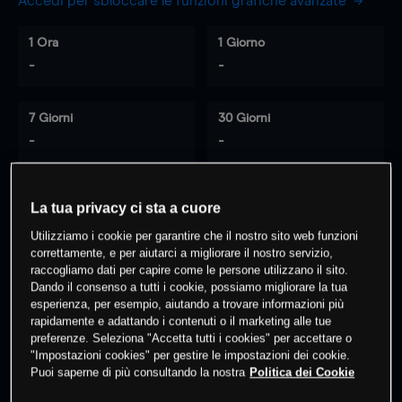
Accedi per sbloccare le funzioni grafiche avanzate
1 Ora
1 Giorno
-
-
7 Giorni
30 Giorni
-
-
La tua privacy ci sta a cuore
0
% dei clienti hanno posizioni
su
Utilizziamo i cookie per garantire che il nostro sito web funzioni
questo prodotto
correttamente, e per aiutarci a migliorare il nostro servizio,
raccogliamo dati per capire come le persone utilizzano il sito.
Dando il consenso a tutti i cookie, possiamo migliorare la tua
Fai trading
esperienza, per esempio, aiutando a trovare informazioni più
rapidamente e adattando i contenuti o il marketing alle tue
preferenze. Seleziona "Accetta tutti i cookies" per accettare o
"Impostazioni cookies" per gestire le impostazioni dei cookie.
Puoi saperne di più consultando la nostra
Politica dei Cookie