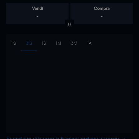
Vendi
Compra
-
-
0
1G
3G
1S
1M
3M
1A