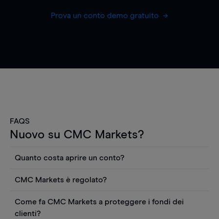
Prova un conto demo gratuito
FAQS
Nuovo su CMC Markets?
Quanto costa aprire un conto?
Non ci sono costi per aprire un conto CFD reale.
CMC Markets è regolato?
Puoi anche visualizzare gratuitamente i prezzi e
CMC Markets Germany GmbH è un broker
utilizzare strumenti come grafici, notizie Reuters
Come fa CMC Markets a proteggere i fondi dei
regolamentato dall'Autorità federale tedesca di
o rapporti quantitativi sui titoli azionari di
clienti?