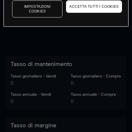
I prezzi sono solo indicativi.
Accedi
per vedere gli ultimi
IMPOSTAZIONI
ACCETTA TUTTI I COOKIES
COOKIES
dati di mercato
Log in
to see latest market data
Tasso di mantenimento
Tasso giornaliero - Vendi
Tasso giornaliero - Compra
0
0
Tasso annuale - Vendi
Tasso annuale - Compra
0
0
Tasso di margine