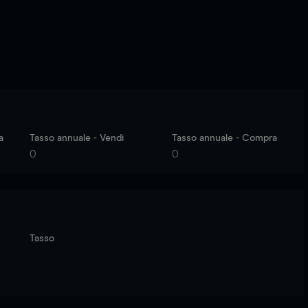
a
Tasso annuale - Vendi
Tasso annuale - Compra
0
0
Tasso