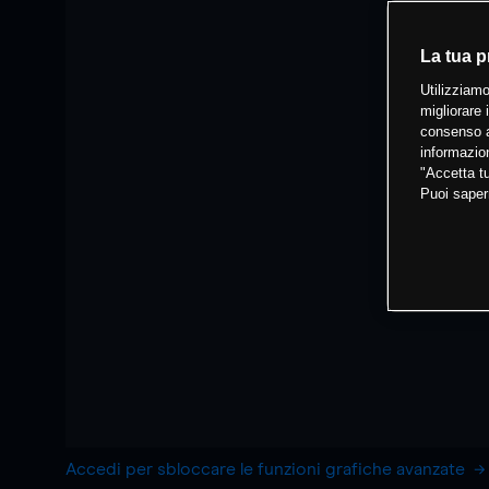
La tua p
Utilizziamo
migliorare 
consenso a
informazion
"Accetta tu
Puoi saper
Accedi per sbloccare le funzioni grafiche avanzate