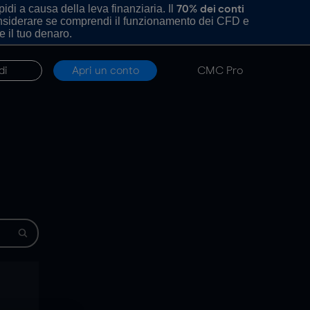
di a causa della leva finanziaria. Il
70% dei conti
onsiderare se comprendi il funzionamento dei CFD e
e il tuo denaro.
di
Apri un conto
CMC Pro