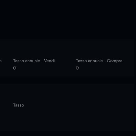
a
Tasso annuale - Vendi
Tasso annuale - Compra
0
0
Tasso