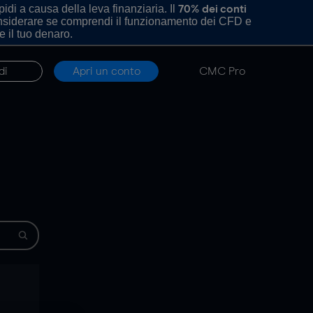
di a causa della leva finanziaria. Il
70% dei conti
onsiderare se comprendi il funzionamento dei CFD e
e il tuo denaro.
di
Apri un conto
CMC Pro