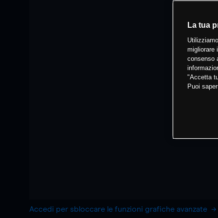
La tua p
Utilizziamo
migliorare 
consenso a
informazion
"Accetta tu
Puoi saper
Accedi per sbloccare le funzioni grafiche avanzate