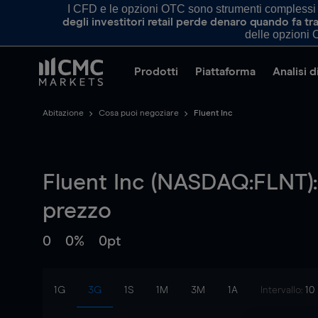
I CFD e le opzioni OTC sono strumenti complessi e 
degli investitori retail perde denaro quando fa 
delle opzioni O
Prodotti
Piattaforma
Analisi 
Abitazione
Cosa puoi negoziare
Fluent Inc
Fluent Inc (NASDAQ:FLNT):
prezzo
0
0%
0pt
1G
3G
1S
1M
3M
1A
Intervallo:
10