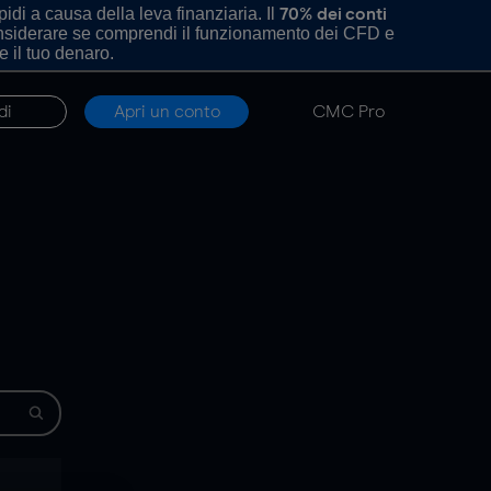
di a causa della leva finanziaria. Il
70% dei conti
onsiderare se comprendi il funzionamento dei CFD e
e il tuo denaro.
di
Apri un conto
CMC Pro