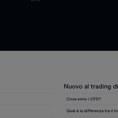
Nuovo al trading d
Cosa sono i CFD?
i anche visualizzare
I contratti per differenza (
Qual è la differenza tra il t
fici, notizie Reuters o
fare trading sul movimento d