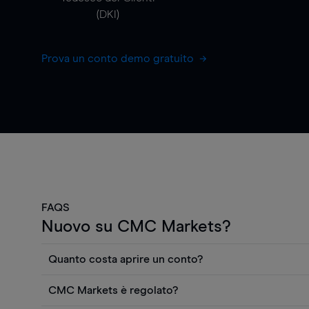
(DKI)
Prova un conto demo gratuito
FAQS
Nuovo su CMC Markets?
Quanto costa aprire un conto?
Non ci sono costi per aprire un conto CFD reale. Puo
CMC Markets è regolato?
gratuitamente i prezzi e utilizzare strumenti come gra