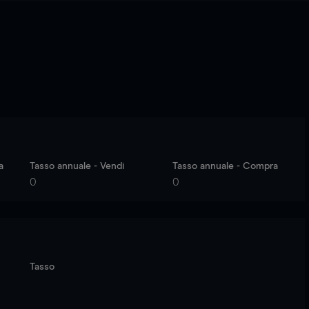
a
Tasso annuale - Vendi
Tasso annuale - Compra
0
0
Tasso