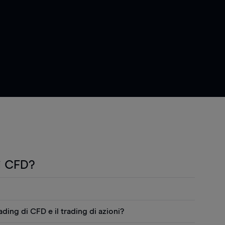
i CFD?
"CFD") sono prodotti derivati che permettono di
rading di CFD e il trading di azioni?
i prezzo delle attività finanziarie sottostanti