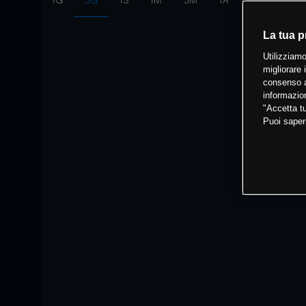
1G
3G
1S
1M
3M
1A
Intervallo:
10
La tua p
Utilizziamo
migliorare 
consenso a
informazion
"Accetta tu
Puoi saper