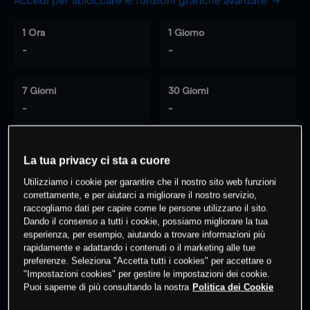
Accedi per sbloccare le funzioni grafiche avanzate
1 Ora
1 Giorno
-
-
7 Giorni
30 Giorni
-
-
La tua privacy ci sta a cuore
0
% dei clienti hanno posizioni
su
Utilizziamo i cookie per garantire che il nostro sito web funzioni
questo prodotto
correttamente, e per aiutarci a migliorare il nostro servizio,
raccogliamo dati per capire come le persone utilizzano il sito.
Dando il consenso a tutti i cookie, possiamo migliorare la tua
Fai trading
esperienza, per esempio, aiutando a trovare informazioni più
rapidamente e adattando i contenuti o il marketing alle tue
preferenze. Seleziona "Accetta tutti i cookies" per accettare o
"Impostazioni cookies" per gestire le impostazioni dei cookie.
Puoi saperne di più consultando la nostra
Politica dei Cookie