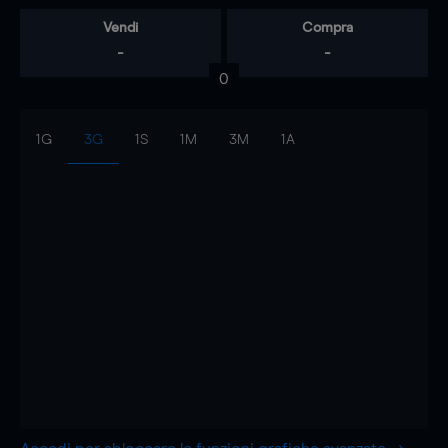
Vendi
Compra
-
-
0
1G
3G
1S
1M
3M
1A