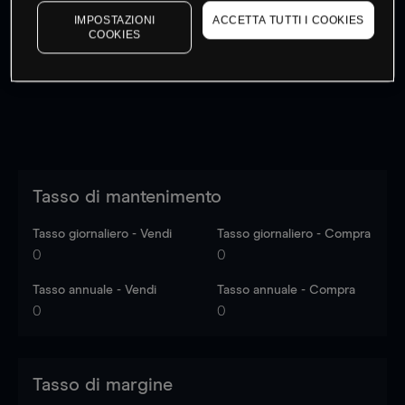
I prezzi sono solo indicativi.
Accedi
per vedere gli ultimi
IMPOSTAZIONI
ACCETTA TUTTI I COOKIES
COOKIES
dati di mercato
Log in
to see latest market data
Tasso di mantenimento
Tasso giornaliero - Vendi
Tasso giornaliero - Compra
0
0
Tasso annuale - Vendi
Tasso annuale - Compra
0
0
Tasso di margine