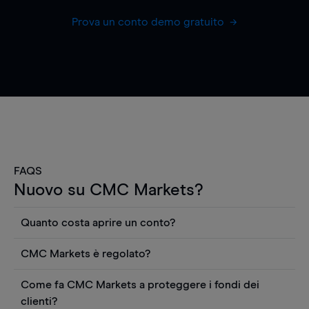
Prova un conto demo gratuito
FAQS
Nuovo su CMC Markets?
Quanto costa aprire un conto?
Non ci sono costi per aprire un conto CFD reale.
CMC Markets è regolato?
Puoi anche visualizzare gratuitamente i prezzi e
CMC Markets Germany GmbH è un broker
utilizzare strumenti come grafici, notizie Reuters
Come fa CMC Markets a proteggere i fondi dei
regolamentato dall'Autorità federale tedesca di
o rapporti quantitativi sui titoli azionari di
clienti?