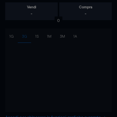
Vendi
Compra
-
-
0
1G
3G
1S
1M
3M
1A