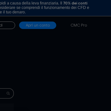
di a causa della leva finanziaria. Il
70% dei conti
onsiderare se comprendi il funzionamento dei CFD e
e il tuo denaro.
di
Apri un conto
CMC Pro