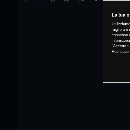
1G
3G
1S
1M
3M
1A
Intervallo:
10
La tua p
Utilizziamo
migliorare 
consenso a
informazion
"Accetta tu
Puoi saper