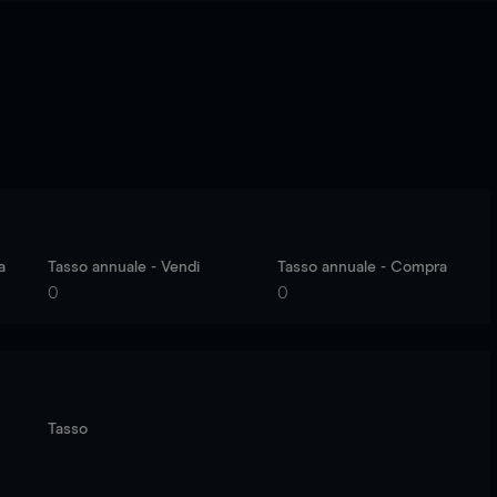
a
Tasso annuale - Vendi
Tasso annuale - Compra
0
0
Tasso