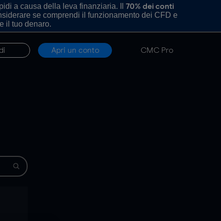
di a causa della leva finanziaria. Il
70% dei conti
onsiderare se comprendi il funzionamento dei CFD e
e il tuo denaro.
di
Apri un conto
CMC Pro