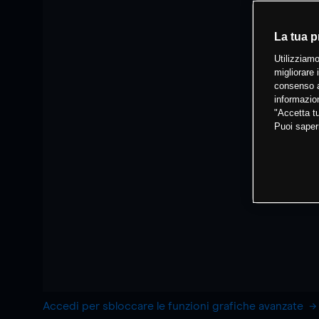
La tua p
Utilizziamo
migliorare 
consenso a
informazion
"Accetta tu
Puoi saper
Accedi per sbloccare le funzioni grafiche avanzate