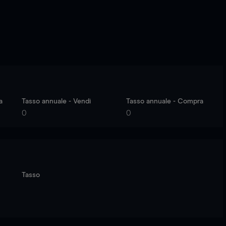
a
Tasso annuale - Vendi
Tasso annuale - Compra
0
0
Tasso