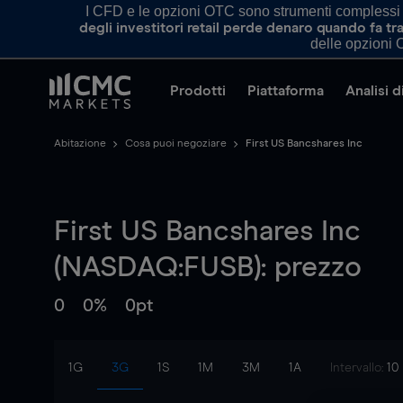
I CFD e le opzioni OTC sono strumenti complessi e 
degli investitori retail perde denaro quando fa 
delle opzioni O
Prodotti
Piattaforma
Analisi 
Abitazione
Cosa puoi negoziare
First US Bancshares Inc
First US Bancshares Inc
(NASDAQ:FUSB): prezzo
0
0%
0pt
1G
3G
1S
1M
3M
1A
Intervallo:
10