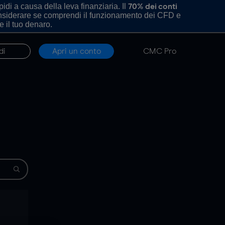
di a causa della leva finanziaria. Il
70% dei conti
onsiderare se comprendi il funzionamento dei CFD e
e il tuo denaro.
di
Apri un conto
CMC Pro