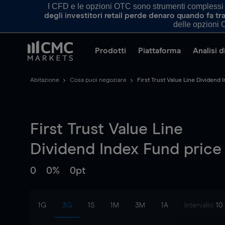
I CFD e le opzioni OTC sono strumenti complessi e 
degli investitori retail perde denaro quando fa 
delle opzioni O
Prodotti
Piattaforma
Analisi 
Abitazione
Cosa puoi negoziare
First Trust Value Line Dividend 
First Trust Value Line
Dividend Index Fund
price
0
0%
0pt
1G
3G
1S
1M
3M
1A
Intervallo:
10