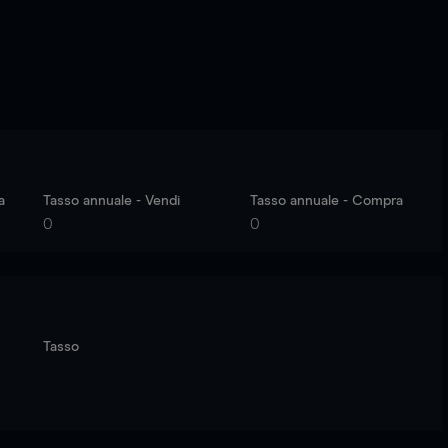
a
Tasso annuale - Vendi
Tasso annuale - Compra
0
0
Tasso