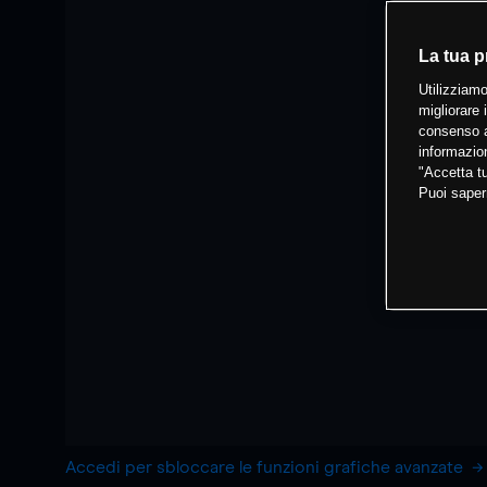
La tua p
Utilizziamo
migliorare 
consenso a
informazion
"Accetta tu
Puoi saper
Accedi per sbloccare le funzioni grafiche avanzate