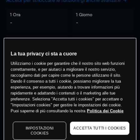
Accedi per sbloccare le funzioni grafiche avanzate
1 Ora
1 Giorno
-
-
7 Giorni
30 Giorni
-
-
La tua privacy ci sta a cuore
Utilizziamo i cookie per garantire che il nostro sito web funzioni
correttamente, e per aiutarci a migliorare il nostro servizio,
raccogliamo dati per capire come le persone utilizzano il sito.
0
% dei clienti hanno posizioni
su
Dando il consenso a tutti i cookie, possiamo migliorare la tua
questo prodotto
esperienza, per esempio, aiutando a trovare informazioni più
rapidamente e adattando i contenuti o il marketing alle tue
preferenze. Seleziona "Accetta tutti i cookies" per accettare o
"Impostazioni cookies" per gestire le impostazioni dei cookie.
Fai trading
Puoi saperne di più consultando la nostra
Politica dei Cookie
IMPOSTAZIONI
ACCETTA TUTTI I COOKIES
COOKIES