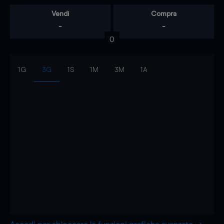
Vendi
Compra
-
-
0
1G
3G
1S
1M
3M
1A