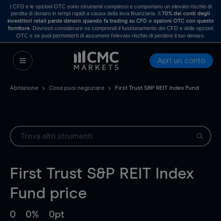
I CFD e le opzioni OTC sono strumenti complessi e comportano un elevato rischio di
perdita di denaro in tempi rapidi a causa della leva finanziaria. Il
70% dei conti degli
investitori retail perde denaro quando fa trading su CFD o opzioni OTC con questo
. Dovresti considerare se comprendi il funzionamento dei CFD e delle opzioni
fornitore
OTC e se puoi permetterti di assumere l’elevato rischio di perdere il tuo denaro.
Apri un conto
Abitazione
Cosa puoi negoziare
First Trust S&P REIT Index Fund
First Trust S&P REIT Index
Fund
price
0
0%
0pt