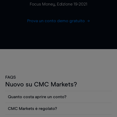
Focus Money, Edizione 19-2021
Prova un conto demo gratuito
FAQS
Nuovo su CMC Markets?
Quanto costa aprire un conto?
Non ci sono costi per aprire un conto CFD reale.
CMC Markets è regolato?
Puoi anche visualizzare gratuitamente i prezzi e